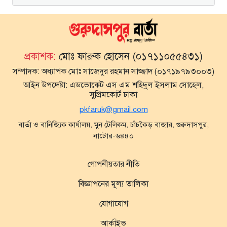
প্রকাশক:
মোঃ ফারুক হোসেন (০১৭১১০৫৫৪৩১)
সম্পাদক:
অধ্যাপক মোঃ সাজেদুর রহমান সাজ্জাদ (০১৭১৯৭৯৩০০৩)
আইন উপদেষ্টা:
এডভোকেট এস এম শহিদুল ইসলাম সোহেল,
সুপ্রিমকোর্ট ঢাকা
pkfaruk@gmail.com
বার্তা ও বানিজ্যিক কার্যালয়, মুন টেলিকম, চাঁচকৈড় বাজার, গুরুদাসপুর,
নাটোর-৬৪৪০
গোপনীয়তার নীতি
বিজ্ঞাপনের মূল্য তালিকা
যোগাযোগ
আর্কাইভ