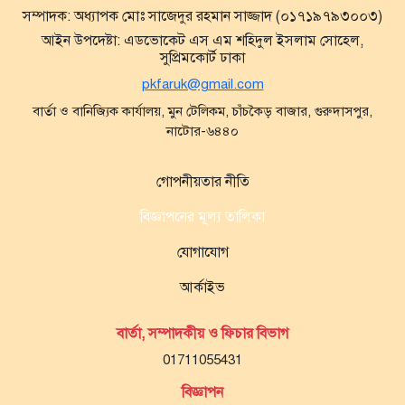
সম্পাদক:
অধ্যাপক মোঃ সাজেদুর রহমান সাজ্জাদ (০১৭১৯৭৯৩০০৩)
আইন উপদেষ্টা:
এডভোকেট এস এম শহিদুল ইসলাম সোহেল,
সুপ্রিমকোর্ট ঢাকা
pkfaruk@gmail.com
বার্তা ও বানিজ্যিক কার্যালয়, মুন টেলিকম, চাঁচকৈড় বাজার, গুরুদাসপুর,
নাটোর-৬৪৪০
গোপনীয়তার নীতি
বিজ্ঞাপনের মূল্য তালিকা
যোগাযোগ
আর্কাইভ
বার্তা, সম্পাদকীয় ও ফিচার বিভাগ
01711055431
বিজ্ঞাপন