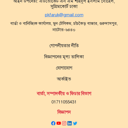
আইন উপদেষ্টা:
এডভোকেট এস এম শহিদুল ইসলাম সোহেল,
সুপ্রিমকোর্ট ঢাকা
pkfaruk@gmail.com
বার্তা ও বানিজ্যিক কার্যালয়, মুন টেলিকম, চাঁচকৈড় বাজার, গুরুদাসপুর,
নাটোর-৬৪৪০
গোপনীয়তার নীতি
বিজ্ঞাপনের মূল্য তালিকা
যোগাযোগ
আর্কাইভ
বার্তা, সম্পাদকীয় ও ফিচার বিভাগ
01711055431
বিজ্ঞাপন