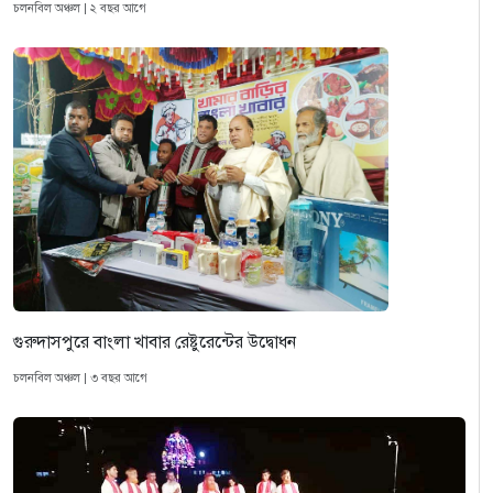
চলনবিল অঞ্চল | ২ বছর আগে
গুরুদাসপুরে বাংলা খাবার রেষ্টুরেন্টের উদ্বোধন
চলনবিল অঞ্চল | ৩ বছর আগে