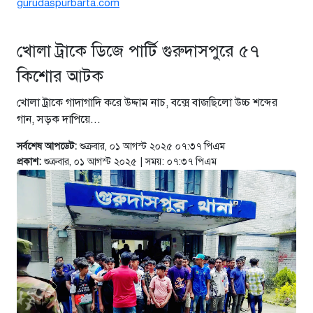
gurudaspurbarta.com
৪ দিন আগে
খোলা ট্রাকে ডিজে পার্টি গুরুদাসপুরে ৫৭
সিন্ডিকেটের কবজায় পাটের বাজার,
দাম বিপর্যয়ে চাষীদের ক্ষোভ
কিশোর আটক
৪ দিন আগে
খোলা ট্রাকে গাদাগাদি করে উদ্দাম নাচ, বক্সে বাজছিলো উচ্চ শব্দের
গান, সড়ক দাপিয়ে...
শঙ্কিত জীবন-অনিরাপদ ব্যবসা প্রতিষ্ঠান
নিরাপত্তা চেয়ে ব্যবসায়ীর সংবাদ
সর্বশেষ আপডেট:
শুক্রবার, ০১ আগস্ট ২০২৫ ০৭:৩৭ পিএম
সম্মেলন
প্রকাশ:
শুক্রবার, ০১ আগস্ট ২০২৫ | সময়: ০৭:৩৭ পিএম
৬ দিন আগে
বর্ষার পানিতে টইটুম্বুর চলনবিলাঞ্চলে
বাড়ছে ডিঙি নৌকার চাহিদা
১ সপ্তাহ আগে
গুরুদাসপুরে সাত ইঞ্চি জমির দাবীতে
দুই মামলা-হয়রানীর অভিযোগ
২ সপ্তাহ আগে