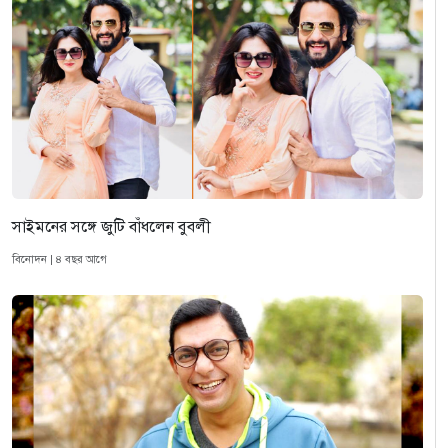
সাইমনের সঙ্গে জুটি বাঁধলেন বুবলী
বিনোদন | ৪ বছর আগে