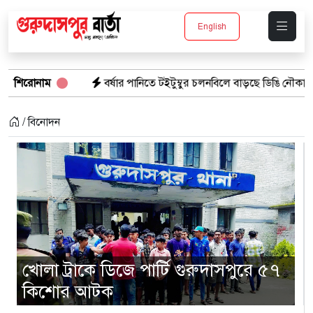
English
ে টইটুম্বুর চলনবিলে বাড়ছে ডিঙি নৌকার চাহিদা
শিরোনাম
সিন্ডিকেটের কবজায় পাট
/ বিনোদন
খোলা ট্রাকে ডিজে পার্টি গুরুদাসপুরে ৫৭
কিশোর আটক