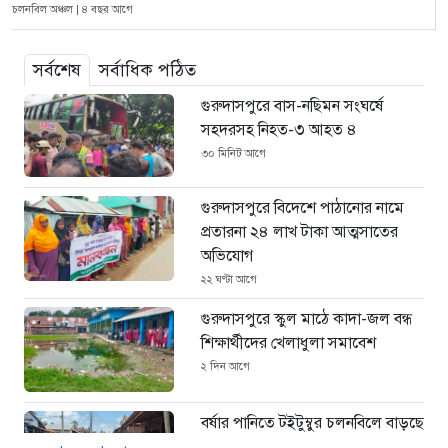
চলনবিল অঞ্চল | ৪ বছর আগে
সর্বশেষ
সর্বাধিক পঠিত
গুরুদাসপুরে বাস-নছিমন সংঘর্ষে
সহদরসহ নিহত-৩ আহত ৪
৩০ মিনিট আগে
গুরুদাসপুরে বিদেশে পাঠানোর নামে
প্রতারনা ২৪ লাখ টাকা আত্মসাতের
অভিযোগ
২২ ঘণ্টা আগে
গুরুদাসপুরে স্কুল মাঠে কাদা-জল বন্ধ
শিক্ষার্থীদের খেলাধুলা সমাবেশ
২ দিন আগে
বর্ষার পানিতে টইটুম্বুর চলনবিলে বাড়ছে
ডিঙি নৌকার চাহিদা