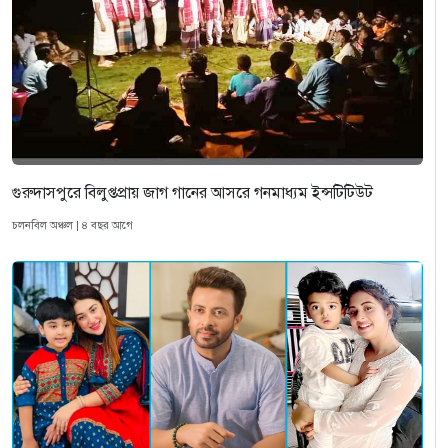
গুরুদাসপুরে বিলুপ্তপ্রায় জাগ গানের আসরে গনমাধ্যম ইন্সটিটিউট
চলনবিল অঞ্চল | ৪ বছর আগে