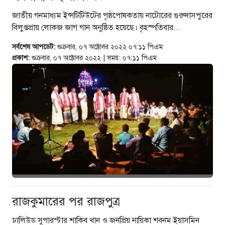
জাতীয় গনমাধ্যম ইন্সটিটিউটের পৃষ্ঠপোষকতায় নাটোরের গুরুদাসপুরের
বিলুপ্তপ্রায় লোকজ জাগ গান অনুষ্ঠিত হয়েছে। বৃহস্পতিবার...
সর্বশেষ আপডেট:
শুক্রবার, ০৭ অক্টোবর ২০২২ ০৭:১১ পিএম
প্রকাশ:
শুক্রবার, ০৭ অক্টোবর ২০২২ | সময়: ০৭:১১ পিএম
রাজকুমারের পর রাজপুত্র
ঢালিউড সুপারস্টার শাকিব খান ও জনপ্রিয় নায়িকা শবনম ইয়াসমিন