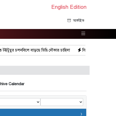
English Edition
আর্কাইভ
টুম্বুর চলনবিলে বাড়ছে ডিঙি নৌকার চাহিদা
সিন্ডিকেটের কবজায় পাটের ব
hive Calendar
‹
›