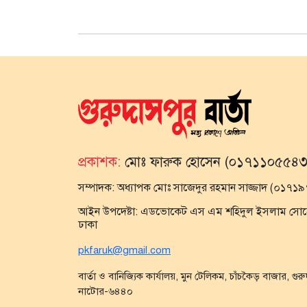
প্রকাশক:
মোঃ ফারুক হোসেন (০১৭১১০৫৫৪৩
সম্পাদক:
অধ্যাপক মোঃ সাজেদুর রহমান সাজ্জাদ (০১৭
আইন উপদেষ্টা:
এডভোকেট এস এম শহিদুল ইসলাম সোহেল,
ঢাকা
pkfaruk@gmail.com
বার্তা ও বানিজ্যিক কার্যালয়, মুন টেলিকম, চাঁচকৈড় বাজার, গুর
নাটোর-৬৪৪০