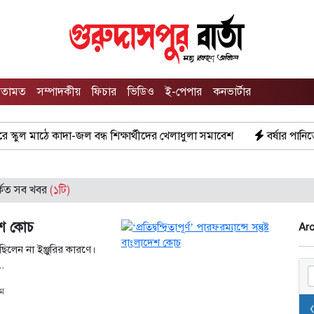
তামত
সম্পাদকীয়
ফিচার
ভিডিও
ই-পেপার
কনভার্টার
ুল মাঠে কাদা-জল বন্ধ শিক্ষার্থীদের খেলাধুলা সমাবেশ
বর্ষার পানিতে টই
্পর্কিত সব খবর
(১টি)
দেশ কোচ
Arc
িলেন না ইঞ্জুরির কারণে।
.
ম