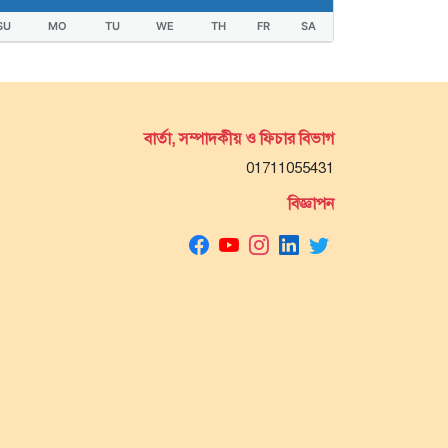
SU
MO
TU
WE
TH
FR
SA
বার্তা, সম্পাদকীয় ও ফিচার বিভাগ
01711055431
বিজ্ঞাপন