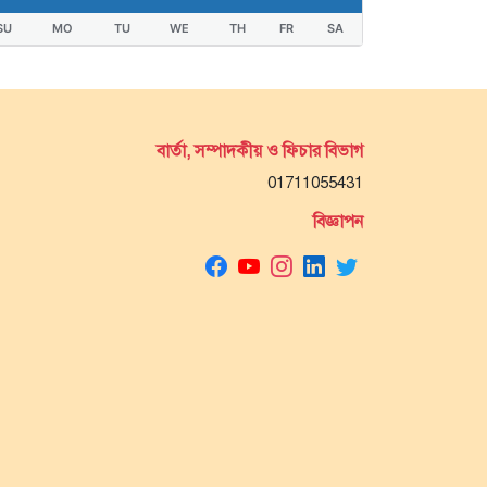
SU
MO
TU
WE
TH
FR
SA
বার্তা, সম্পাদকীয় ও ফিচার বিভাগ
01711055431
বিজ্ঞাপন