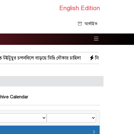
English Edition
আর্কাইভ
টুম্বুর চলনবিলে বাড়ছে ডিঙি নৌকার চাহিদা
সিন্ডিকেটের কবজায় পাটের ব
hive Calendar
‹
›