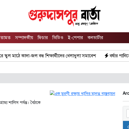
তামত
সম্পাদকীয়
ফিচার
ভিডিও
ই-পেপার
কনভার্টার
ুল মাঠে কাদা-জল বন্ধ শিক্ষার্থীদের খেলাধুলা সমাবেশ
বর্ষার পানিতে টই
Arc
াম্য শালিস পর্যন্ত। বৈঠকে