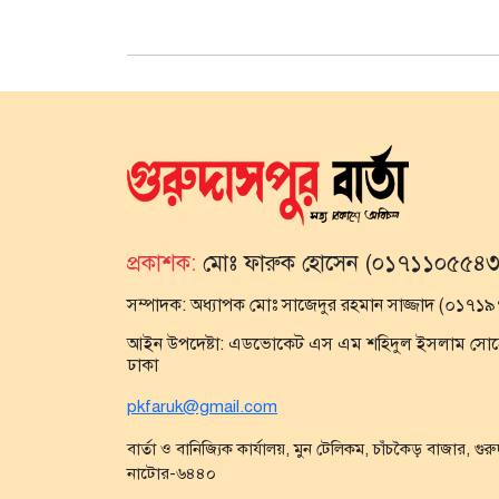
প্রকাশক:
মোঃ ফারুক হোসেন (০১৭১১০৫৫৪৩
সম্পাদক:
অধ্যাপক মোঃ সাজেদুর রহমান সাজ্জাদ (০১৭
আইন উপদেষ্টা:
এডভোকেট এস এম শহিদুল ইসলাম সোহেল,
ঢাকা
pkfaruk@gmail.com
বার্তা ও বানিজ্যিক কার্যালয়, মুন টেলিকম, চাঁচকৈড় বাজার, গুর
নাটোর-৬৪৪০