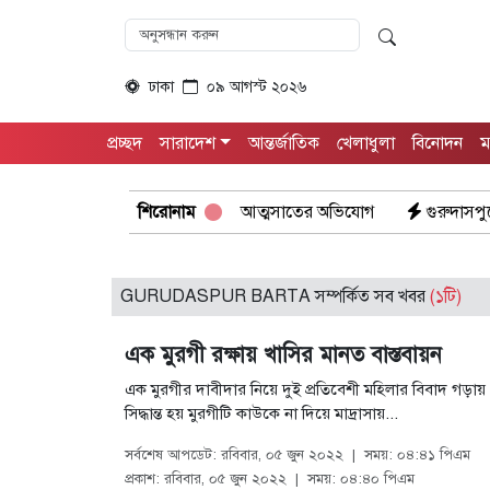
ঢাকা
০৯ আগস্ট ২০২৬
প্রচ্ছদ
সারাদেশ
আন্তর্জাতিক
খেলাধুলা
বিনোদন
ম
ানোর নামে প্রতারনা ২৪ লাখ টাকা আত্মসাতের অভিযোগ
শিরোনাম
গুরুদাসপুরে স্ক
GURUDASPUR BARTA সম্পর্কিত সব খবর
(১টি)
এক মুরগী রক্ষায় খাসির মানত বাস্তবায়ন
এক মুরগীর দাবীদার নিয়ে দুই প্রতিবেশী মহিলার বিবাদ গড়ায় গ্র
সিদ্ধান্ত হয় মুরগীটি কাউকে না দিয়ে মাদ্রাসায়...
সর্বশেষ আপডেট: রবিবার, ০৫ জুন ২০২২
|
সময়: ০৪:৪১ পিএম
প্রকাশ: রবিবার, ০৫ জুন ২০২২
|
সময়: ০৪:৪০ পিএম