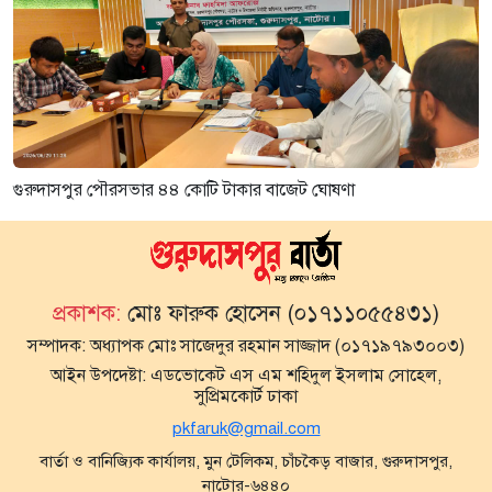
গুরুদাসপুর পৌরসভার ৪৪ কোটি টাকার বাজেট ঘোষণা
প্রকাশক:
মোঃ ফারুক হোসেন (০১৭১১০৫৫৪৩১)
সম্পাদক:
অধ্যাপক মোঃ সাজেদুর রহমান সাজ্জাদ (০১৭১৯৭৯৩০০৩)
আইন উপদেষ্টা:
এডভোকেট এস এম শহিদুল ইসলাম সোহেল,
সুপ্রিমকোর্ট ঢাকা
pkfaruk@gmail.com
বার্তা ও বানিজ্যিক কার্যালয়, মুন টেলিকম, চাঁচকৈড় বাজার, গুরুদাসপুর,
নাটোর-৬৪৪০