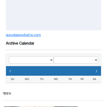
বর্ষার পানিতে টইটুম্বুর চলনবিলাঞ্চলে
বাড়ছে ডিঙি নৌকার চাহিদা
১ সপ্তাহ আগে
গুরুদাসপুরে সাত ইঞ্চি জমির দাবীতে
gurudaspurbarta.com
দুই মামলা-হয়রানীর অভিযোগ
Archive Calendar
২ সপ্তাহ আগে
তথ্যবিভ্রাট সংবাদের প্রতিবাদে
ডা.জাহেদুলের সংবাদ সম্মেলন
‹
›
২ সপ্তাহ আগে
SU
MO
TU
WE
TH
FR
SA
গুরুদাসপুরে দুর্নীতি প্রতিরোধ বিষয়ক
বিতর্ক প্রতিযোগিতা অনুষ্ঠিত
আরও
৩ সপ্তাহ আগে