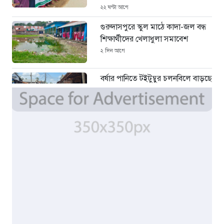
২২ ঘণ্টা আগে
গুরুদাসপুরে স্কুল মাঠে কাদা-জল বন্ধ
শিক্ষার্থীদের খেলাধুলা সমাবেশ
২ দিন আগে
বর্ষার পানিতে টইটুম্বুর চলনবিলে বাড়ছে
ডিঙি নৌকার চাহিদা
৪ দিন আগে
সিন্ডিকেটের কবজায় পাটের বাজার,
দাম বিপর্যয়ে চাষীদের ক্ষোভ
৪ দিন আগে
শঙ্কিত জীবন-অনিরাপদ ব্যবসা প্রতিষ্ঠান
নিরাপত্তা চেয়ে ব্যবসায়ীর সংবাদ
সম্মেলন
৬ দিন আগে