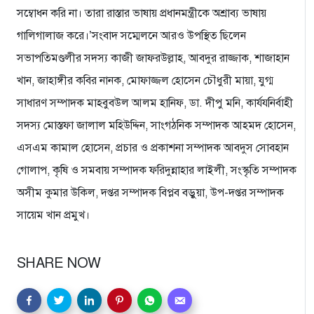
সম্বোধন করি না। তারা রাস্তার ভাষায় প্রধানমন্ত্রীকে অশ্রাব্য ভাষায়
গালিগালাজ করে।’সংবাদ সম্মেলনে আরও উপস্থিত ছিলেন
সভাপতিমণ্ডলীর সদস্য কাজী জাফরউল্লাহ, আবদুর রাজ্জাক, শাজাহান
খান, জাহাঙ্গীর কবির নানক, মোফাজ্জল হোসেন চৌধুরী মায়া, যুগ্ম
সাধারণ সম্পাদক মাহবুবউল আলম হানিফ, ডা. দীপু মনি, কার্যযনির্বাহী
সদস্য মোস্তফা জালাল মহিউদ্দিন, সাংগঠনিক সম্পাদক আহমদ হোসেন,
এসএম কামাল হোসেন, প্রচার ও প্রকাশনা সম্পাদক আবদুস সোবহান
গোলাপ, কৃষি ও সমবায় সম্পাদক ফরিদুন্নাহার লাইলী, সংস্কৃতি সম্পাদক
অসীম কুমার উকিল, দপ্তর সম্পাদক বিপ্লব বড়ুয়া, উপ-দপ্তর সম্পাদক
সায়েম খান প্রমুখ।
SHARE NOW