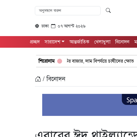
ঢাকা
০৭ আগস্ট ২০২৬
প্রচ্ছদ
সারাদেশ
আন্তর্জাতিক
খেলাধুলা
বিনোদন
ম
টের কবজায় পাটের বাজার, দাম বিপর্যয়ে চাষীদের ক্ষোভ
শিরোনাম
শঙ্কিত জীবন-অন
/ বিনোদন
এবারের ঈদ থাইল্যান্