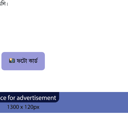
িনি।
ফটো কার্ড