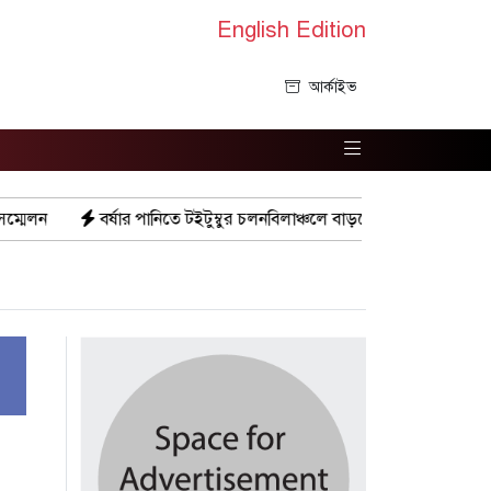
English Edition
আর্কাইভ
 পানিতে টইটুম্বুর চলনবিলাঞ্চলে বাড়ছে ডিঙি নৌকার চাহিদা
গুরুদাসপুর