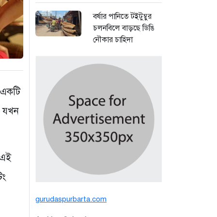
বর্ষার পানিতে টইটুম্বুর
চলনবিলে বাড়ছে ডিঙি
নৌকার চাহিদা
৩ দিন আগে
সিন্ডিকেটের কবজায়
পাটের বাজার, দাম
 একটি
বিপর্যয়ে চাষীদের ক্ষোভ
া যখন
৩ দিন আগে
শঙ্কিত জীবন-অনিরাপদ
ব্যবসা প্রতিষ্ঠান নিরাপত্তা
 এই
চেয়ে ব্যবসায়ীর সংবাদ
সম্মেলন
িং
৫ দিন আগে
gurudaspurbarta.com
বর্ষার পানিতে টইটুম্বুর