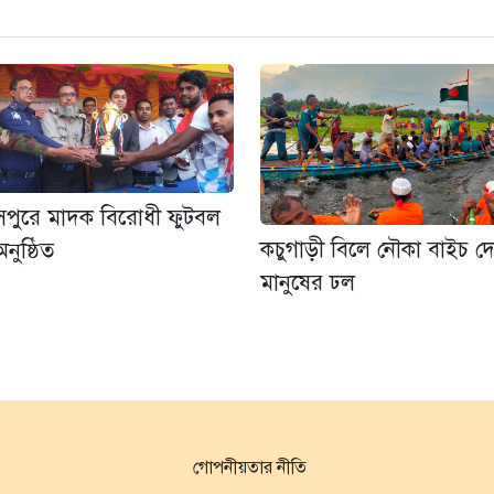
াসপুরে মাদক বিরোধী ফুটবল
কচুগাড়ী বিলে নৌকা বাইচ দ
নুষ্ঠিত
মানুষের ঢল
গোপনীয়তার নীতি