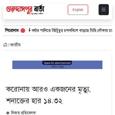
English
শিরোনাম
বর্ষার পানিতে টইটুম্বুর চলনবিলে বাড়ছে ডিঙি নৌকার চাহিদা
সিন্
/ জাতীয়
করোনায় আরও একজনের মৃত্যু,
শনাক্তের হার ১৪.৩২
নিজস্ব প্রতিবেদক