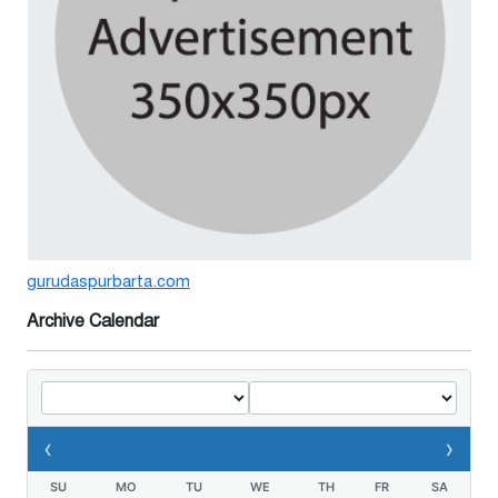
শঙ্কিত জীবন-অনিরাপদ ব্যবসা প্রতিষ্ঠান
নিরাপত্তা চেয়ে ব্যবসায়ীর সংবাদ
সম্মেলন
৫ দিন আগে
বর্ষার পানিতে টইটুম্বুর চলনবিলাঞ্চলে
বাড়ছে ডিঙি নৌকার চাহিদা
১ সপ্তাহ আগে
গুরুদাসপুরে সাত ইঞ্চি জমির দাবীতে
gurudaspurbarta.com
দুই মামলা-হয়রানীর অভিযোগ
২ সপ্তাহ আগে
Archive Calendar
তথ্যবিভ্রাট সংবাদের প্রতিবাদে
ডা.জাহেদুলের সংবাদ সম্মেলন
‹
›
২ সপ্তাহ আগে
SU
MO
TU
WE
TH
FR
SA