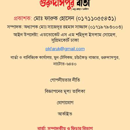
প্রকাশক:
মোঃ ফারুক হোসেন (০১৭১১০৫৫৪৩১)
সম্পাদক:
অধ্যাপক মোঃ সাজেদুর রহমান সাজ্জাদ (০১৭১৯৭৯৩০০৩)
আইন উপদেষ্টা:
এডভোকেট এস এম শহিদুল ইসলাম সোহেল,
সুপ্রিমকোর্ট ঢাকা
pkfaruk@gmail.com
বার্তা ও বানিজ্যিক কার্যালয়, মুন টেলিকম, চাঁচকৈড় বাজার, গুরুদাসপুর,
নাটোর-৬৪৪০
গোপনীয়তার নীতি
বিজ্ঞাপনের মূল্য তালিকা
যোগাযোগ
আর্কাইভ
বার্তা, সম্পাদকীয় ও ফিচার বিভাগ