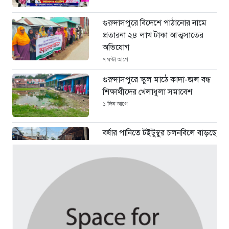
গুরুদাসপুরে বিদেশে পাঠানোর নামে
প্রতারনা ২৪ লাখ টাকা আত্মসাতের
অভিযোগ
৭ ঘণ্টা আগে
গুরুদাসপুরে স্কুল মাঠে কাদা-জল বন্ধ
শিক্ষার্থীদের খেলাধুলা সমাবেশ
১ দিন আগে
বর্ষার পানিতে টইটুম্বুর চলনবিলে বাড়ছে
ডিঙি নৌকার চাহিদা
৩ দিন আগে
সিন্ডিকেটের কবজায় পাটের বাজার,
দাম বিপর্যয়ে চাষীদের ক্ষোভ
৩ দিন আগে