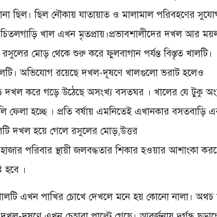
োনা ছিল। ছিল নৌকায় যাতায়াত ও মালামাল পরিবহণের সুযো
চিতলগাড়ি খাল এখন মৃতপ্রায়।প্রভাবশালীদের দখল আর ময়ল
রসুলের মোড় থেকে শুরু করে ফুলবাগান পর্যন্ত বিস্তৃত খালটি।
 খালটি। অভিযোগ রয়েছে দখল-দূষণে খালগুলো ভরাট হলেও
াড় দখল করে গড়ে উঠেছে অসংখ্য বসতঘর । খালের যে টুকু অ
লি ফেলা হচ্ছে । প্রতি বর্ষায় এমনিতেই এখানকার বসতবাড়ি এ
ালটি দখল হয়ে গেলে রসুলের মোড়,উত্তর
াজার পরিবার স্থায়ী জলবদ্ধতার শিকার হওয়ার আশাংকা করছ
ট হবে ।
 খালটি এখন পাখির চোখে দেখলে মনে হয় কোনো নালা। অথচ 
ল-দূষণে এখন চেহারা পাল্টে গেছে। আবর্জনায় দুর্গন্ধ ছড়াচ্