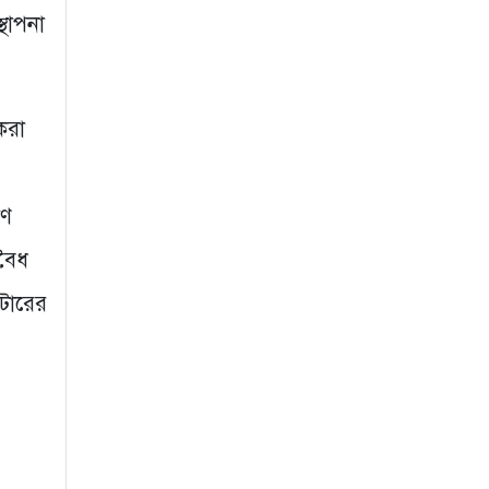
থাপনা
করা
াণ
বৈধ
াটোরের