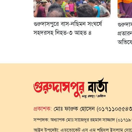
গুরুদাসপুরে বাস-নছিমন সংঘর্ষে
গুরুদ
সহদরসহ নিহত-৩ আহত ৪
প্রতা
অভিয
প্রকাশক:
মোঃ ফারুক হোসেন (০১৭১১০৫৫৪৩
সম্পাদক:
অধ্যাপক মোঃ সাজেদুর রহমান সাজ্জাদ (০১৭
আইন উপদেষ্টা:
এডভোকেট এস এম শহিদুল ইসলাম সোহেল,