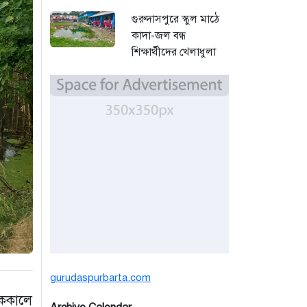
গুরুদাসপুরে স্কুল মাঠে
কাদা-জল বন্ধ
শিক্ষার্থীদের খেলাধুলা
সমাবেশ
২ দিন আগে
বর্ষার পানিতে টইটুম্বুর
চলনবিলে বাড়ছে ডিঙি
নৌকার চাহিদা
৪ দিন আগে
সিন্ডিকেটের কবজায়
পাটের বাজার, দাম
বিপর্যয়ে চাষীদের ক্ষোভ
৪ দিন আগে
gurudaspurbarta.com
শঙ্কিত জীবন-অনিরাপদ
এককালে
ব্যবসা প্রতিষ্ঠান নিরাপত্তা