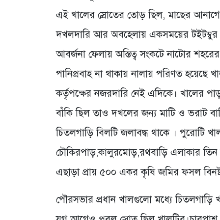
এই খালের স্রোতের তোড় ছিল, মাছের আনাগ
দখলদারি আর অবহেলায় একসময়ের টইটম্বুর 
আবর্জনা ফেলায় অস্তিত্ব সংকটে নাটোর শহরের 
পানিপ্রবাহ না থাকায় নালায় পরিণত হয়েছে
কর্তৃপক্ষের নজরদারি নেই এদিকে। খালের প
বাঁকি ছিল তাও দখলের জন্য মাটি ও ভরাট বা
চিতলগাড়ি বিলটি জলাবদ্ধ থাকে । পুরোটি খ
চৌকিরপাড়,কালুরমোড়,রথবাড়ি এলাকার তিন হ
এছাড়া প্রায় ৫০০ একর কৃষি জমির ফসল বিনষ্
পৌরসভার প্রধান খালগুলো মধ্যে চিতলগাড়ি
যুগ আগেও প্রবল স্রোত ছিল খালটির।চারপাশ দখ