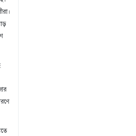
২ সপ্তাহ আগে
ীরা।
গুরুদাসপুরে দুর্নীতি
মোড়
প্রতিরোধ বিষয়ক বিতর্ক
প্রতিযোগিতা অনুষ্ঠিত
রণ
৩ সপ্তাহ আগে
ে
জার
ারণে
যতে