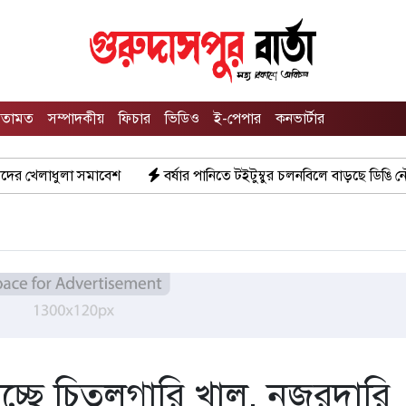
তামত
সম্পাদকীয়
ফিচার
ভিডিও
ই-পেপার
কনভার্টার
বর্ষার পানিতে টইটুম্বুর চলনবিলে বাড়ছে ডিঙি নৌকার চাহিদা
সিন্ড
রাচ্ছে চিতলগারি খাল, নজরদারি