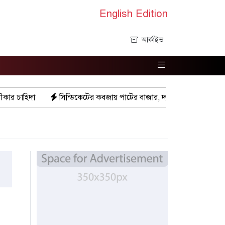
English Edition
আর্কাইভ
িকেটের কবজায় পাটের বাজার, দাম বিপর্যয়ে চাষীদের ক্ষোভ
শঙ্কিত জীবন