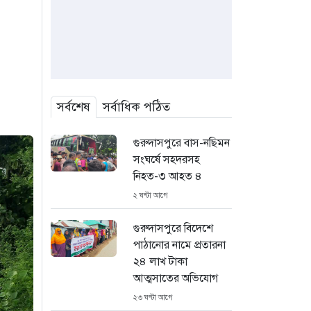
সর্বশেষ
সর্বাধিক পঠিত
গুরুদাসপুরে বাস-নছিমন
সংঘর্ষে সহদরসহ
নিহত-৩ আহত ৪
২ ঘণ্টা আগে
গুরুদাসপুরে বিদেশে
পাঠানোর নামে প্রতারনা
২৪ লাখ টাকা
আত্মসাতের অভিযোগ
২৩ ঘণ্টা আগে