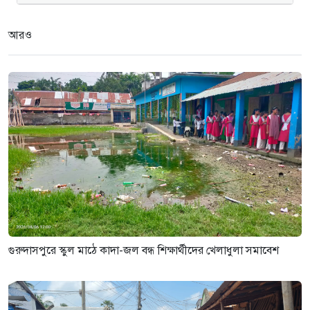
মানববন্ধন ও সংবাদ সম্মেলন
৩ সপ্তাহ আগে
আরও
গুরুদাসপুরে আগুনে পুড়লো পেট্রোল
পাম্প,দোকান ও বসতবাড়ি
৩ সপ্তাহ আগে
গুরুদাসপুরে স্কুল মাঠে কাদা-জল বন্ধ শিক্ষার্থীদের খেলাধুলা সমাবেশ