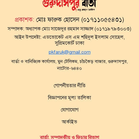
প্রকাশক:
মোঃ ফারুক হোসেন (০১৭১১০৫৫৪৩১)
সম্পাদক:
অধ্যাপক মোঃ সাজেদুর রহমান সাজ্জাদ (০১৭১৯৭৯৩০০৩)
আইন উপদেষ্টা:
এডভোকেট এস এম শহিদুল ইসলাম সোহেল,
সুপ্রিমকোর্ট ঢাকা
pkfaruk@gmail.com
বার্তা ও বানিজ্যিক কার্যালয়, মুন টেলিকম, চাঁচকৈড় বাজার, গুরুদাসপুর,
নাটোর-৬৪৪০
গোপনীয়তার নীতি
বিজ্ঞাপনের মূল্য তালিকা
যোগাযোগ
আর্কাইভ
বার্তা, সম্পাদকীয় ও ফিচার বিভাগ