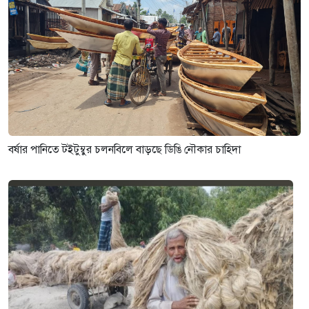
বর্ষার পানিতে টইটুম্বুর চলনবিলে বাড়ছে ডিঙি নৌকার চাহিদা