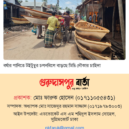
বর্ষার পানিতে টইটুম্বুর চলনবিলে বাড়ছে ডিঙি নৌকার চাহিদা
প্রকাশক:
মোঃ ফারুক হোসেন (০১৭১১০৫৫৪৩১)
সম্পাদক:
অধ্যাপক মোঃ সাজেদুর রহমান সাজ্জাদ (০১৭১৯৭৯৩০০৩)
আইন উপদেষ্টা:
এডভোকেট এস এম শহিদুল ইসলাম সোহেল,
সুপ্রিমকোর্ট ঢাকা
pkfaruk@gmail.com