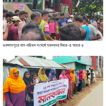
গুরুদাসপুরে বাস-নছিমন সংঘর্ষে সহদরসহ নিহত-৩ আহত ৪