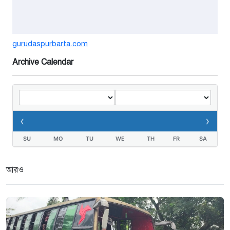
১ সপ্তাহ আগে
গুরুদাসপুরে সাত ইঞ্চি জমির দাবীতে
gurudaspurbarta.com
দুই মামলা-হয়রানীর অভিযোগ
Archive Calendar
২ সপ্তাহ আগে
তথ্যবিভ্রাট সংবাদের প্রতিবাদে
ডা.জাহেদুলের সংবাদ সম্মেলন
‹
›
২ সপ্তাহ আগে
SU
MO
TU
WE
TH
FR
SA
গুরুদাসপুরে দুর্নীতি প্রতিরোধ বিষয়ক
বিতর্ক প্রতিযোগিতা অনুষ্ঠিত
আরও
৩ সপ্তাহ আগে