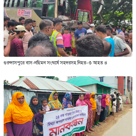
গুরুদাসপুরে বাস-নছিমন সংঘর্ষে সহদরসহ নিহত-৩ আহত ৪