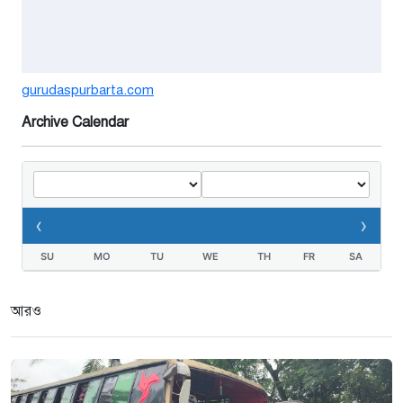
বাড়ছে ডিঙি নৌকার চাহিদা
১ সপ্তাহ আগে
গুরুদাসপুরে সাত ইঞ্চি জমির দাবীতে
gurudaspurbarta.com
দুই মামলা-হয়রানীর অভিযোগ
Archive Calendar
২ সপ্তাহ আগে
তথ্যবিভ্রাট সংবাদের প্রতিবাদে
ডা.জাহেদুলের সংবাদ সম্মেলন
‹
›
৩ সপ্তাহ আগে
SU
MO
TU
WE
TH
FR
SA
গুরুদাসপুরে দুর্নীতি প্রতিরোধ বিষয়ক
বিতর্ক প্রতিযোগিতা অনুষ্ঠিত
আরও
৩ সপ্তাহ আগে