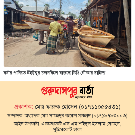
বর্ষার পানিতে টইটুম্বুর চলনবিলে বাড়ছে ডিঙি নৌকার চাহিদা
প্রকাশক:
মোঃ ফারুক হোসেন (০১৭১১০৫৫৪৩১)
সম্পাদক:
অধ্যাপক মোঃ সাজেদুর রহমান সাজ্জাদ (০১৭১৯৭৯৩০০৩)
আইন উপদেষ্টা:
এডভোকেট এস এম শহিদুল ইসলাম সোহেল,
সুপ্রিমকোর্ট ঢাকা