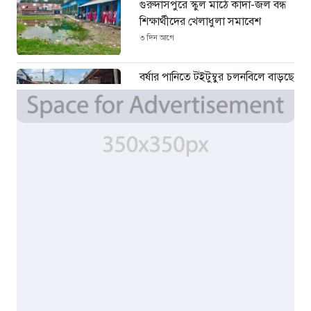
গুরুদাসপুরে স্কুল মাঠে কাদা-জল বন্ধ
শিক্ষার্থীদের খেলাধুলা সমাবেশ
৩ দিন আগে
বর্ষার পানিতে টইটুম্বুর চলনবিলে বাড়ছে
ডিঙি নৌকার চাহিদা
৫ দিন আগে
সিন্ডিকেটের কবজায় পাটের বাজার,
দাম বিপর্যয়ে চাষীদের ক্ষোভ
৫ দিন আগে
শঙ্কিত জীবন-অনিরাপদ ব্যবসা প্রতিষ্ঠান
নিরাপত্তা চেয়ে ব্যবসায়ীর সংবাদ
সম্মেলন
৭ দিন আগে
বর্ষার পানিতে টইটুম্বুর চলনবিলাঞ্চলে