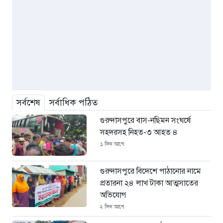
সর্বশেষ
সর্বাধিক পঠিত
গুরুদাসপুরে বাস-নছিমন সংঘর্ষে
সহদরসহ নিহত-৩ আহত ৪
১ দিন আগে
গুরুদাসপুরে বিদেশে পাঠানোর নামে
প্রতারনা ২৪ লাখ টাকা আত্মসাতের
অভিযোগ
২ দিন আগে