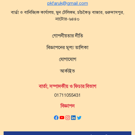
pkfaruk@gmail.com
বার্তা ও বানিজ্যিক কার্যালয়, মুন টেলিকম, চাঁচকৈড় বাজার, গুরুদাসপুর,
নাটোর-৬৪৪০
গোপনীয়তার নীতি
বিজ্ঞাপনের মূল্য তালিকা
যোগাযোগ
আর্কাইভ
বার্তা, সম্পাদকীয় ও ফিচার বিভাগ
01711055431
বিজ্ঞাপন