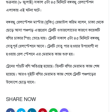
শুক্রবার (৮ জুলাই) সকাল ৫টা ৪৫ মি‌নি‌টে বঙ্গবন্ধু রেল‌স্টেশন
এলাকায় এই ঘটনা ঘ‌টে।
বঙ্গবন্ধু রেল‌স্টেশন মাস্টার (বু‌কিং) রেজাউল ক‌রিম ব‌লেন, ঢাকা থে‌কে
ছে‌ড়ে আসা পঞ্চগড় এক্স‌প্রেস ট্রেন‌টি ওভারলোডের কার‌ণে ক‌য়েক‌টি
বগির চাকার স্প্রিং ভে‌ঙে যায়। ট্রেন‌টি সকাল ৫টা ৪৫ মি‌নি‌টে বঙ্গবন্ধু
সেতুপূর্ব রেল‌স্টেশ‌নে আসে। ট্রেন‌টি সেতু পার হওয়ার উপ‌যোগী না
হওয়ায় রেল‌ স্টেশ‌নে এর মেরামত কাজ শুরু হয়।
ট্রেনের পাঁচ‌টি ব‌গি ক্ষ‌তিগ্রস্থ হ‌য়ে‌ছে। তিন‌টি ব‌গির মেরামত কাজ শেষ
হ‌য়ে‌ছে। আ‌রও দুইটি ব‌গির মেরামত কাজ শেষে ট্রেন‌টি পঞ্চগ‌ড়ের
উ‌দ্যেশে ছে‌ড়ে যা‌বে।
SHARE NOW