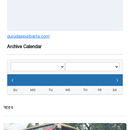
বর্ষার পানিতে টইটুম্বুর চলনবিলাঞ্চলে
বাড়ছে ডিঙি নৌকার চাহিদা
১ সপ্তাহ আগে
গুরুদাসপুরে সাত ইঞ্চি জমির দাবীতে
gurudaspurbarta.com
দুই মামলা-হয়রানীর অভিযোগ
Archive Calendar
২ সপ্তাহ আগে
তথ্যবিভ্রাট সংবাদের প্রতিবাদে
ডা.জাহেদুলের সংবাদ সম্মেলন
‹
›
৩ সপ্তাহ আগে
SU
MO
TU
WE
TH
FR
SA
গুরুদাসপুরে দুর্নীতি প্রতিরোধ বিষয়ক
বিতর্ক প্রতিযোগিতা অনুষ্ঠিত
আরও
৩ সপ্তাহ আগে