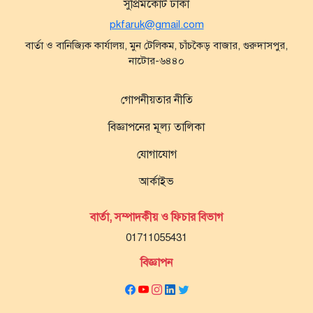
সুপ্রিমকোর্ট ঢাকা
pkfaruk@gmail.com
বার্তা ও বানিজ্যিক কার্যালয়, মুন টেলিকম, চাঁচকৈড় বাজার, গুরুদাসপুর,
নাটোর-৬৪৪০
গোপনীয়তার নীতি
বিজ্ঞাপনের মূল্য তালিকা
যোগাযোগ
আর্কাইভ
বার্তা, সম্পাদকীয় ও ফিচার বিভাগ
01711055431
বিজ্ঞাপন