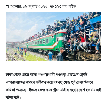
শুক্রবার, ০৮ জুলাই ২০২২
১২৩ বার পঠিত
ঢাকা থেকে ছে‌ড়ে আসা পঞ্চগড়গামী পঞ্চগড় এক্স‌প্রেস ট্রেনটি
ওভার‌লো‌ডের কার‌ণে ক্ষতিগ্রস্ত হ‌য়ে বঙ্গবন্ধু সেতু পূর্ব রেল‌স্টেশ‌নে
আটকা প‌ড়ে‌ছে। ঈদ‌কে কেন্দ্র ক‌রে ট্রেনে যাত্রীর সংখ্যা বে‌শি হওয়ায় এই
ঘটনা ঘ‌টে।