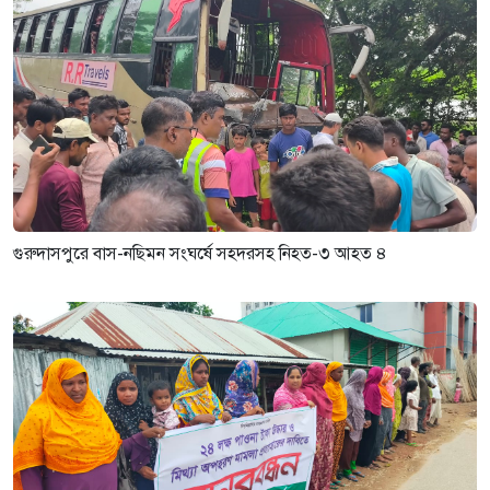
গুরুদাসপুরে বাস-নছিমন সংঘর্ষে সহদরসহ নিহত-৩ আহত ৪