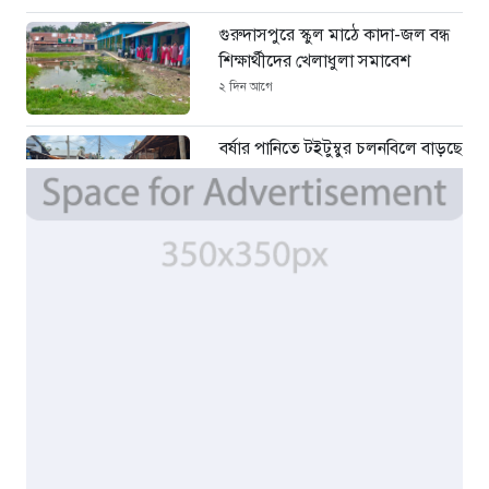
গুরুদাসপুরে স্কুল মাঠে কাদা-জল বন্ধ
শিক্ষার্থীদের খেলাধুলা সমাবেশ
২ দিন আগে
বর্ষার পানিতে টইটুম্বুর চলনবিলে বাড়ছে
ডিঙি নৌকার চাহিদা
৫ দিন আগে
সিন্ডিকেটের কবজায় পাটের বাজার,
দাম বিপর্যয়ে চাষীদের ক্ষোভ
৫ দিন আগে
শঙ্কিত জীবন-অনিরাপদ ব্যবসা প্রতিষ্ঠান
নিরাপত্তা চেয়ে ব্যবসায়ীর সংবাদ
সম্মেলন
৬ দিন আগে