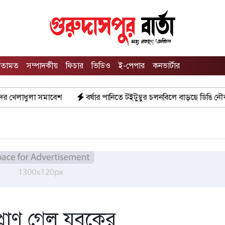
তামত
সম্পাদকীয়
ফিচার
ভিডিও
ই-পেপার
কনভার্টার
াবেশ
বর্ষার পানিতে টইটুম্বুর চলনবিলে বাড়ছে ডিঙি নৌকার চাহিদা
প্রাণ গেল যুবকের