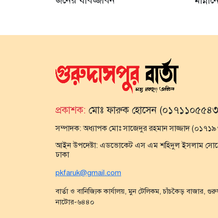
জনের যাবজ্জীবন
মান্না
প্রকাশক:
মোঃ ফারুক হোসেন (০১৭১১০৫৫৪৩
সম্পাদক:
অধ্যাপক মোঃ সাজেদুর রহমান সাজ্জাদ (০১৭
আইন উপদেষ্টা:
এডভোকেট এস এম শহিদুল ইসলাম সোহেল,
ঢাকা
pkfaruk@gmail.com
বার্তা ও বানিজ্যিক কার্যালয়, মুন টেলিকম, চাঁচকৈড় বাজার, গুর
নাটোর-৬৪৪০