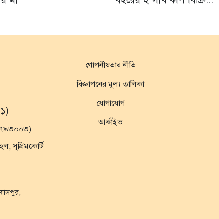
নের মা
বইয়ের ২ লাখ কপি বিক্রি...
গোপনীয়তার নীতি
বিজ্ঞাপনের মূল্য তালিকা
যোগাযোগ
১)
আর্কাইভ
১৯৭৯৩০০৩)
 সুপ্রিমকোর্ট
ুদাসপুর,