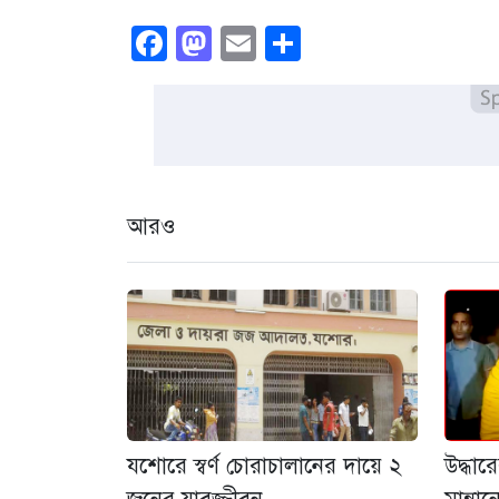
Facebook
Mastodon
Email
Share
আরও
যশোরে স্বর্ণ চোরাচালানের দায়ে ২
উদ্ধা