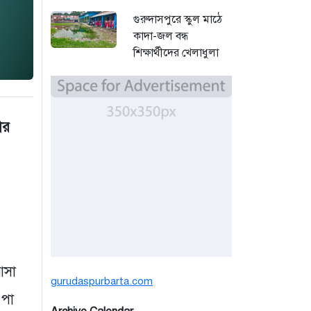
গুরুদাসপুরে স্কুল মাঠে
কাদা-জল বন্ধ
শিক্ষার্থীদের খেলাধুলা
সমাবেশ
৩ দিন আগে
বর্ষার পানিতে টইটুম্বুর
ার
চলনবিলে বাড়ছে ডিঙি
নৌকার চাহিদা
৫ দিন আগে
সিন্ডিকেটের কবজায়
পাটের বাজার, দাম
বিপর্যয়ে চাষীদের ক্ষোভ
৫ দিন আগে
আসা
gurudaspurbarta.com
শঙ্কিত জীবন-অনিরাপদ
 পা
ব্যবসা প্রতিষ্ঠান নিরাপত্তা