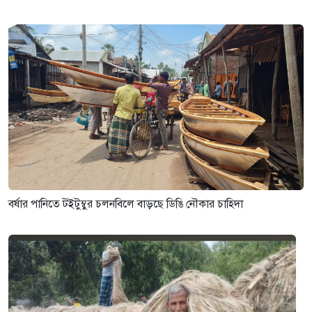
বর্ষার পানিতে টইটুম্বুর চলনবিলে বাড়ছে ডিঙি নৌকার চাহিদা