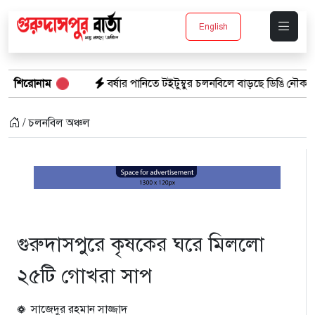
English
মাবেশ
শিরোনাম
বর্ষার পানিতে টইটুম্বুর চলনবিলে বাড়ছে ডিঙি নৌকার চাহিদা
/ চলনবিল অঞ্চল
গুরুদাসপুরে কৃষকের ঘরে মিললো
২৫টি গোখরা সাপ
সাজেদুর রহমান সাজ্জাদ