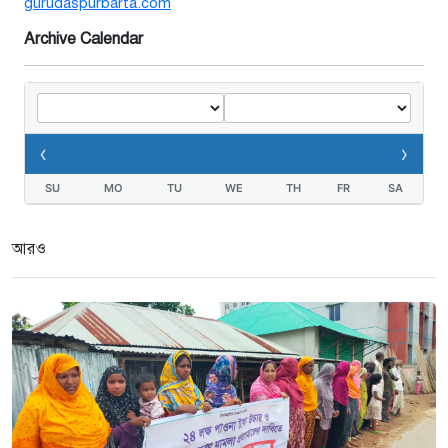
gurudaspurbarta.com
দুই মামলা-হয়রানীর অভিযোগ
২ সপ্তাহ আগে
Archive Calendar
তথ্যবিভ্রাট সংবাদের প্রতিবাদে
ডা.জাহেদুলের সংবাদ সম্মেলন
‹
›
২ সপ্তাহ আগে
SU
MO
TU
WE
TH
FR
SA
গুরুদাসপুরে দুর্নীতি প্রতিরোধ বিষয়ক
বিতর্ক প্রতিযোগিতা অনুষ্ঠিত
আরও
২ সপ্তাহ আগে
নেতাকে দায়মুক্ত করতে এলাকাবাসীর
মানববন্ধন ও সংবাদ সম্মেলন
৩ সপ্তাহ আগে