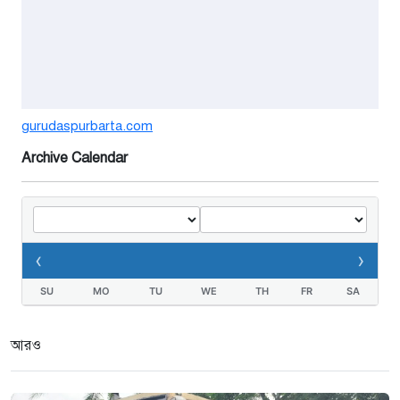
বর্ষার পানিতে টইটুম্বুর চলনবিলাঞ্চলে
বাড়ছে ডিঙি নৌকার চাহিদা
১ সপ্তাহ আগে
গুরুদাসপুরে সাত ইঞ্চি জমির দাবীতে
gurudaspurbarta.com
দুই মামলা-হয়রানীর অভিযোগ
Archive Calendar
২ সপ্তাহ আগে
তথ্যবিভ্রাট সংবাদের প্রতিবাদে
ডা.জাহেদুলের সংবাদ সম্মেলন
‹
›
২ সপ্তাহ আগে
SU
MO
TU
WE
TH
FR
SA
গুরুদাসপুরে দুর্নীতি প্রতিরোধ বিষয়ক
বিতর্ক প্রতিযোগিতা অনুষ্ঠিত
আরও
৩ সপ্তাহ আগে