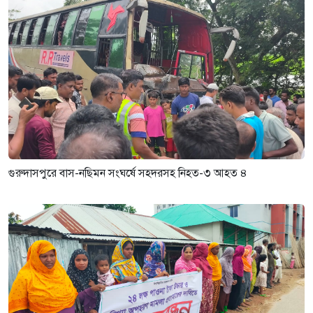
গুরুদাসপুরে বাস-নছিমন সংঘর্ষে সহদরসহ নিহত-৩ আহত ৪