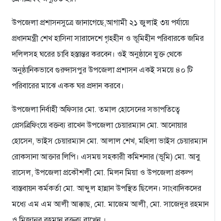
উপজেলা প্রশাসনসুত্রে জানাগেছে,আগামী ২১ জুলাই ৩য় পর্যায়ে
প্রধানমন্ত্রী শেখ হাসিনা সারাদেশে গৃহহীন ও ভূমিহীন পরিবারকে জমির
দলিলসহ ঘরের চাবি হস্তান্তর করবেন। ওই অনুষ্ঠানে যুক্ত থেকে
অনুষ্ঠানিকভাবে গুরুদাসপুর উপজেলা প্রশাসন একই সময়ে ৪০ টি
পরিবারের মাঝে একক ঘর প্রদান করবে।
উপজেলা নির্বাহী অফিসার মো. তমাল হোসেনের সভাপতিত্বে
প্রেসব্রিফিংয়ে বক্তব্য রাখেন উপজেলা চেয়ারম্যান মো. আনোয়ার
হোসেন, ভাইস চেয়ারম্যান মো. আলাল শেখ, মহিলা ভাইস চেয়ারম্যান
রোকসানা আক্তার লিপি। এসময় সহকারী কমিশনার (ভূমি) মো. আবু
রাসেল, উপজেলা প্রকৌশলী মো. মিলন মিয়া ও উপজেলা প্রকল্প
বাস্তবায়ন কর্মকর্তা মো. আব্দুল হান্নান উপস্থিত ছিলেন। সাংবাদিকদের
মধ্যে এম এম আলী আক্কাছ, মো. মাজেম আলী, মো. সাজেদুর রহমান
ও মিজানুর রহমান বক্তব্য রাখেন ।