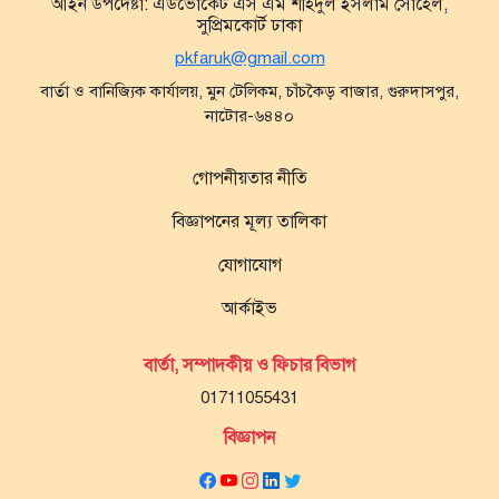
আইন উপদেষ্টা:
এডভোকেট এস এম শহিদুল ইসলাম সোহেল,
সুপ্রিমকোর্ট ঢাকা
pkfaruk@gmail.com
বার্তা ও বানিজ্যিক কার্যালয়, মুন টেলিকম, চাঁচকৈড় বাজার, গুরুদাসপুর,
নাটোর-৬৪৪০
গোপনীয়তার নীতি
বিজ্ঞাপনের মূল্য তালিকা
যোগাযোগ
আর্কাইভ
বার্তা, সম্পাদকীয় ও ফিচার বিভাগ
01711055431
বিজ্ঞাপন