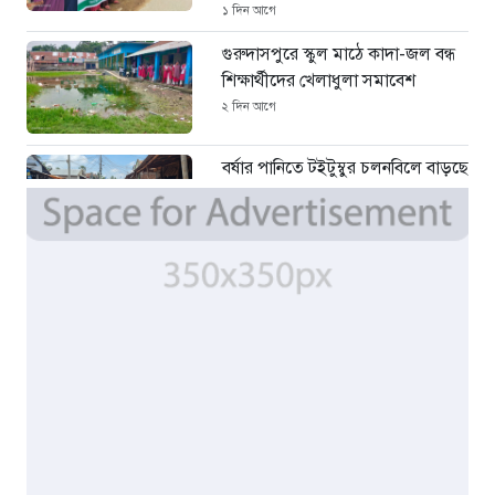
১ দিন আগে
গুরুদাসপুরে স্কুল মাঠে কাদা-জল বন্ধ
শিক্ষার্থীদের খেলাধুলা সমাবেশ
২ দিন আগে
বর্ষার পানিতে টইটুম্বুর চলনবিলে বাড়ছে
ডিঙি নৌকার চাহিদা
৪ দিন আগে
সিন্ডিকেটের কবজায় পাটের বাজার,
দাম বিপর্যয়ে চাষীদের ক্ষোভ
৫ দিন আগে
শঙ্কিত জীবন-অনিরাপদ ব্যবসা প্রতিষ্ঠান
নিরাপত্তা চেয়ে ব্যবসায়ীর সংবাদ
সম্মেলন
৬ দিন আগে