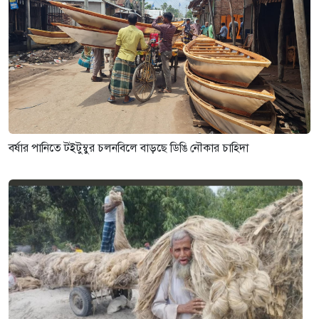
বর্ষার পানিতে টইটুম্বুর চলনবিলে বাড়ছে ডিঙি নৌকার চাহিদা