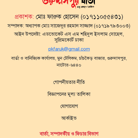
প্রকাশক:
মোঃ ফারুক হোসেন (০১৭১১০৫৫৪৩১)
সম্পাদক:
অধ্যাপক মোঃ সাজেদুর রহমান সাজ্জাদ (০১৭১৯৭৯৩০০৩)
আইন উপদেষ্টা:
এডভোকেট এস এম শহিদুল ইসলাম সোহেল,
সুপ্রিমকোর্ট ঢাকা
pkfaruk@gmail.com
বার্তা ও বানিজ্যিক কার্যালয়, মুন টেলিকম, চাঁচকৈড় বাজার, গুরুদাসপুর,
নাটোর-৬৪৪০
গোপনীয়তার নীতি
বিজ্ঞাপনের মূল্য তালিকা
যোগাযোগ
আর্কাইভ
বার্তা, সম্পাদকীয় ও ফিচার বিভাগ