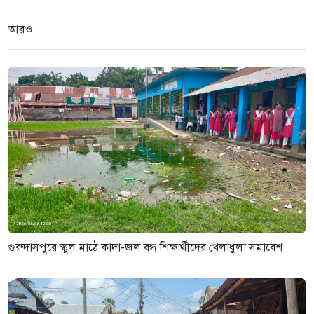
মানববন্ধন ও সংবাদ সম্মেলন
৩ সপ্তাহ আগে
আরও
গুরুদাসপুরে আগুনে পুড়লো পেট্রোল
পাম্প,দোকান ও বসতবাড়ি
৩ সপ্তাহ আগে
গুরুদাসপুরে স্কুল মাঠে কাদা-জল বন্ধ শিক্ষার্থীদের খেলাধুলা সমাবেশ