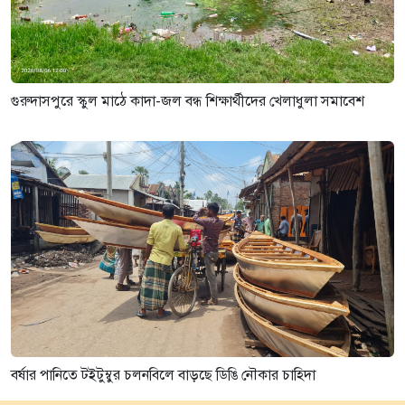
গুরুদাসপুরে স্কুল মাঠে কাদা-জল বন্ধ শিক্ষার্থীদের খেলাধুলা সমাবেশ
বর্ষার পানিতে টইটুম্বুর চলনবিলে বাড়ছে ডিঙি নৌকার চাহিদা