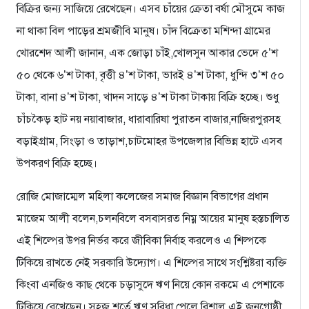
বিক্রির জন্য সাজিয়ে রেখেছেন। এসব চাঁয়ের ক্রেতা বর্ষা মৌসুমে কাজ
না থাকা বিল পাড়ের শ্রমজীবি মানুষ। চাঁদ বিক্রেতা মশিন্দা গ্রামের
খোরশেদ আলী জানান, এক জোড়া চাঁই,খোলসুন আকার ভেদে ৫’শ
৫০ থেকে ৬’শ টাকা, বৃত্তী ৪’শ টাকা, ভারই ৪’শ টাকা, ধুন্দি ৩’শ ৫০
টাকা, বানা ৪’শ টাকা, খাদন সাড়ে ৪’শ টাকা টাকায় বিক্রি হচ্ছে। শুধু
চাঁচকৈড় হাট নয় নয়াবাজার, ধারাবারিষা পুরাতন বাজার,নাজিরপুরসহ
বড়াইগ্রাম, সিংড়া ও তাড়াশ,চাটমোহর উপজেলার বিভিন্ন হাটে এসব
উপকরণ বিক্রি হচ্ছে।
রোজি মোজাম্মেল মহিলা কলেজের সমাজ বিজ্ঞান বিভাগের প্রধান
মাজেম আলী বলেন,চলনবিলে বসবাসরত নিম্ন আয়ের মানুষ হস্তচালিত
এই শিল্পের উপর নির্ভর করে জীবিকা নির্বাহ করলেও এ শিল্পকে
টিকিয়ে রাখতে নেই সরকারি উদ্যোগ। এ শিল্পের সাথে সংশ্লিষ্টরা ব্যক্তি
কিংবা এনজিও কাছ থেকে চড়াসুদে ঋণ নিয়ে কোন রকমে এ পেশাকে
টিকিয়ে রেখেছেন। সহজ শর্তে ঋণ সুবিধা পেলে বিশাল এই জনগোষ্ঠী