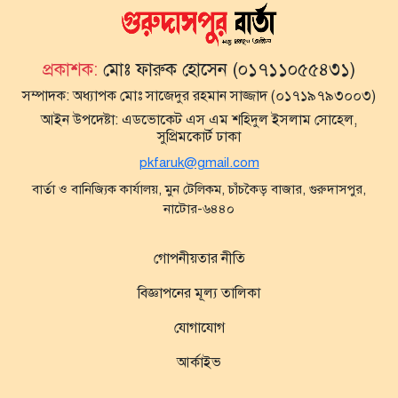
প্রকাশক:
মোঃ ফারুক হোসেন (০১৭১১০৫৫৪৩১)
সম্পাদক:
অধ্যাপক মোঃ সাজেদুর রহমান সাজ্জাদ (০১৭১৯৭৯৩০০৩)
আইন উপদেষ্টা:
এডভোকেট এস এম শহিদুল ইসলাম সোহেল,
সুপ্রিমকোর্ট ঢাকা
pkfaruk@gmail.com
বার্তা ও বানিজ্যিক কার্যালয়, মুন টেলিকম, চাঁচকৈড় বাজার, গুরুদাসপুর,
নাটোর-৬৪৪০
গোপনীয়তার নীতি
বিজ্ঞাপনের মূল্য তালিকা
যোগাযোগ
আর্কাইভ