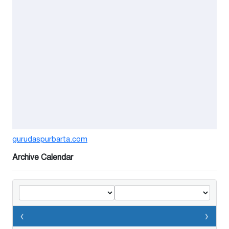
শঙ্কিত জীবন-অনিরাপদ ব্যবসা প্রতিষ্ঠান
নিরাপত্তা চেয়ে ব্যবসায়ীর সংবাদ
সম্মেলন
৬ দিন আগে
বর্ষার পানিতে টইটুম্বুর চলনবিলাঞ্চলে
বাড়ছে ডিঙি নৌকার চাহিদা
১ সপ্তাহ আগে
গুরুদাসপুরে সাত ইঞ্চি জমির দাবীতে
gurudaspurbarta.com
দুই মামলা-হয়রানীর অভিযোগ
Archive Calendar
২ সপ্তাহ আগে
তথ্যবিভ্রাট সংবাদের প্রতিবাদে
ডা.জাহেদুলের সংবাদ সম্মেলন
‹
›
২ সপ্তাহ আগে