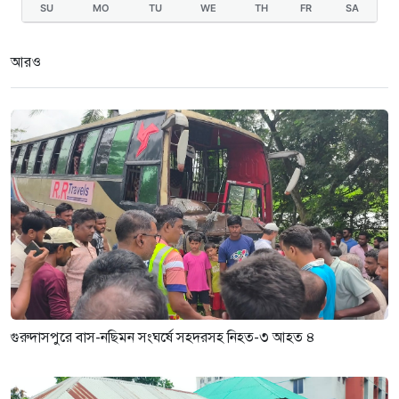
SU
MO
TU
WE
TH
FR
SA
গুরুদাসপুরে দুর্নীতি প্রতিরোধ বিষয়ক
বিতর্ক প্রতিযোগিতা অনুষ্ঠিত
আরও
৩ সপ্তাহ আগে
গুরুদাসপুরে বাস-নছিমন সংঘর্ষে সহদরসহ নিহত-৩ আহত ৪