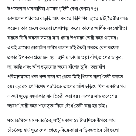
উপজেলার ধারাবারিষা গ্রামের গৃহিনী রেখা বেগম(৪৫)
জানালেন,পরিবারে বাড়তি আয় করতে তিনি নিজ হাতে চাঁই তৈরীর কাজ
করেন। তার ছেলে মেয়েরা লেখাপড়া করে। তাদের আর্থিক সহযোগীতা
করতে তিনি অবসর সময়ে মাছ ধরার উপকরন তৈরী করে থাকেন।
একই গ্রামের রেজাউল করিম বলেন,চাঁই তৈরী করতে বেশ কয়েক
প্রকার উপকরন প্রয়োজন হয়। স্থানীয় ভাষায় তল্লা বাঁশ,তালের ডাকুর,
দা, কান্তি এবং আঁশ ছড়ানোর জন্যে বাঁশের চুঙ্গি। তল্লাবাঁশ
পরিমানমতো খন্ড খন্ড করে তা থেকে মিহি খিলের বানা তৈরী করতে
হয়। ্এরআগে বিশেষ পদ্ধতিতে তালের আঁশ ছড়িয়ে খিল একটার পর
একটা জুড়ে বৃহদাকার বানা তৈরী করা হয়। এরপর মাছ প্রবেশের
জায়গা তৈরী করে শক্ত সুতা দিয়ে বেঁধে তৈরী করা হয় চাঁই।
সরোজমিনে মঙ্গলবার(৫জুলাই)সকাল ১১ টার দিকে উপজেলার
চাঁচকৈড় হাট ঘুরে দেখা গেছে,-বিক্রেতারা সাড়িবদ্ধভাবে চাঁইগুলো