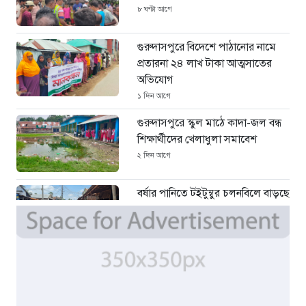
৮ ঘণ্টা আগে
গুরুদাসপুরে বিদেশে পাঠানোর নামে
প্রতারনা ২৪ লাখ টাকা আত্মসাতের
অভিযোগ
১ দিন আগে
গুরুদাসপুরে স্কুল মাঠে কাদা-জল বন্ধ
শিক্ষার্থীদের খেলাধুলা সমাবেশ
২ দিন আগে
বর্ষার পানিতে টইটুম্বুর চলনবিলে বাড়ছে
ডিঙি নৌকার চাহিদা
৪ দিন আগে
সিন্ডিকেটের কবজায় পাটের বাজার,
দাম বিপর্যয়ে চাষীদের ক্ষোভ
৪ দিন আগে