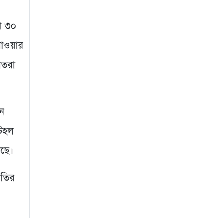
২ সপ্তাহ আগে
াখ ৩০
গুরুদাসপুরে দুর্নীতি
যাওয়ার
প্রতিরোধ বিষয়ক বিতর্ক
প্রতিযোগিতা অনুষ্ঠিত
াতরা
২ সপ্তাহ আগে
নেতাকে দায়মুক্ত করতে
এলাকাবাসীর মানববন্ধন
ীন
ও সংবাদ সম্মেলন
 টহল
৩ সপ্তাহ আগে
রছে।
াতির