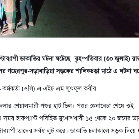
টাব্যাপী ডাকাতির ঘটনা ঘটেছে। বৃহস্পতিবার (৩০ জুলাই) রা
য়নের গহেরপুর-সড়াবাড়িয়া সড়কের শালিকচড়া মাঠে এ ঘটনা ঘ
প্ত কর্মকর্তা (ওসি) এ এইচ এম লুৎফুল কবীর।
জেলার শেয়ালমারী পশুর হাট ছিল। পশুর কেনাবেচা শেষে ওই
। এ সময় হাফপ্যান্ট পরিহিত মুখোশধারী ১৫ থেকে ২০ জনের ড
যাপী তাদের সর্বস্ব লুট করে। ডাকাতি চলাকালে সড়ক দিয়ে 