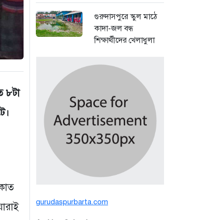
গুরুদাসপুরে স্কুল মাঠে
কাদা-জল বন্ধ
শিক্ষার্থীদের খেলাধুলা
সমাবেশ
১ দিন আগে
বর্ষার পানিতে টইটুম্বুর
ত ৮টা
চলনবিলে বাড়ছে ডিঙি
টে।
নৌকার চাহিদা
৪ দিন আগে
সিন্ডিকেটের কবজায়
পাটের বাজার, দাম
বিপর্যয়ে চাষীদের ক্ষোভ
াকাত
৪ দিন আগে
gurudaspurbarta.com
যারাই
শঙ্কিত জীবন-অনিরাপদ