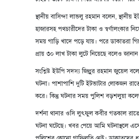
স্থানীয় বাসিন্দা লাভলু রহমান বলেন, স্থান
হাজারসহ পথচারীদের টাকা ও স্বর্ণালংকার ন
সময় গাড়ি খাদে পড়ে যায়। পরে ডাকাতরা গিয়ে ত
প্রায় ৩০ লাখ টাকা লুটে নিয়েছে বলেও জানান
সংশ্লিষ্ট ইউপি সদস্য জিল্লুর রহমান জুয়ে
ঘটনা। পাশাপাশি দুটি ইটভাটার লোকজন রাত
করে। কিন্তু ঘটনার সময় পুলিশ বড়শলুয়া কলে
দর্শনা থানার ওসি লুৎফুল কবীর গতকাল রাত
ঘটনা ঘটেছে। খবর পেয়ে আমি ঘটনাস্থলে এসেছ
পুলিশের কোনো গাফিলতি নেই। ডাকাতদের ধ