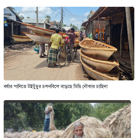
বর্ষার পানিতে টইটুম্বুর চলনবিলে বাড়ছে ডিঙি নৌকার চাহিদা