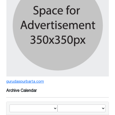
সম্মেলন
৫ দিন আগে
বর্ষার পানিতে টইটুম্বুর চলনবিলাঞ্চলে
বাড়ছে ডিঙি নৌকার চাহিদা
১ সপ্তাহ আগে
গুরুদাসপুরে সাত ইঞ্চি জমির দাবীতে
দুই মামলা-হয়রানীর অভিযোগ
২ সপ্তাহ আগে
gurudaspurbarta.com
তথ্যবিভ্রাট সংবাদের প্রতিবাদে
ডা.জাহেদুলের সংবাদ সম্মেলন
Archive Calendar
২ সপ্তাহ আগে
গুরুদাসপুরে দুর্নীতি প্রতিরোধ বিষয়ক
বিতর্ক প্রতিযোগিতা অনুষ্ঠিত