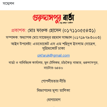
সম্মেলন
প্রকাশক:
মোঃ ফারুক হোসেন (০১৭১১০৫৫৪৩১)
সম্পাদক:
অধ্যাপক মোঃ সাজেদুর রহমান সাজ্জাদ (০১৭১৯৭৯৩০০৩)
আইন উপদেষ্টা:
এডভোকেট এস এম শহিদুল ইসলাম সোহেল,
সুপ্রিমকোর্ট ঢাকা
pkfaruk@gmail.com
বার্তা ও বানিজ্যিক কার্যালয়, মুন টেলিকম, চাঁচকৈড় বাজার, গুরুদাসপুর,
নাটোর-৬৪৪০
গোপনীয়তার নীতি
বিজ্ঞাপনের মূল্য তালিকা
যোগাযোগ