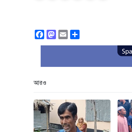
Facebook
Mastodon
Email
Share
আরও