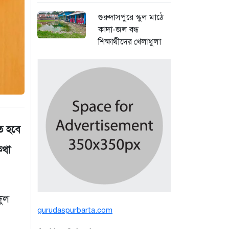
গুরুদাসপুরে স্কুল মাঠে
কাদা-জল বন্ধ
শিক্ষার্থীদের খেলাধুলা
সমাবেশ
১ দিন আগে
বর্ষার পানিতে টইটুম্বুর
চলনবিলে বাড়ছে ডিঙি
নৌকার চাহিদা
ত হবে
৩ দিন আগে
কথা
সিন্ডিকেটের কবজায়
পাটের বাজার, দাম
বিপর্যয়ে চাষীদের ক্ষোভ
৩ দিন আগে
দুল
gurudaspurbarta.com
শঙ্কিত জীবন-অনিরাপদ