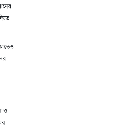
পানের
২ সপ্তাহ আগে
দিতে
গুরুদাসপুরে দুর্নীতি
প্রতিরোধ বিষয়ক বিতর্ক
প্রতিযোগিতা অনুষ্ঠিত
২ সপ্তাহ আগে
িকাতেও
নেতাকে দায়মুক্ত করতে
নের
এলাকাবাসীর মানববন্ধন
ও সংবাদ সম্মেলন
৩ সপ্তাহ আগে
রয় ও
য়ের