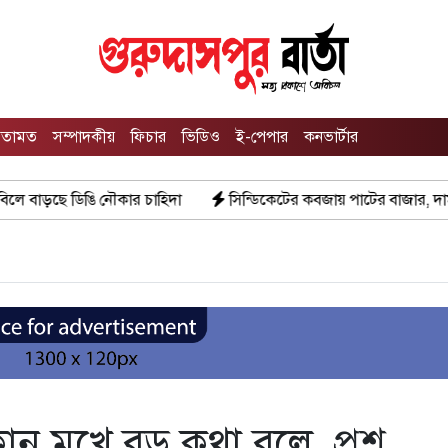
তামত
সম্পাদকীয়
ফিচার
ভিডিও
ই-পেপার
কনভার্টার
চাহিদা
সিন্ডিকেটের কবজায় পাটের বাজার, দাম বিপর্যয়ে চাষীদের ক্ষোভ
োন মুখে বড় কথা বলে, প্রশ্ন