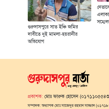
নেতাক
এলাকা
সম্মে
গুরুদাসপুরে সাত ইঞ্চি জমির
দাবীতে দুই মামলা-হয়রানীর
অভিযোগ
প্রকাশক:
মোঃ ফারুক হোসেন (০১৭১১০৫৫৪৩
সম্পাদক:
অধ্যাপক মোঃ সাজেদুর রহমান সাজ্জাদ (০১৭