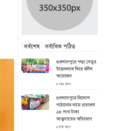
সর্বশেষ
সর্বাধিক পঠিত
গুরুদাসপুরে পদ্মা সেতুর
উদ্বোধনকে ঘিরে বর্নিল
আয়োজন
৪ বছর আগে
গুরুদাসপুরে বিদেশে
পাঠানোর নামে প্রতারনা
২৪ লাখ টাকা
আত্মসাতের অভিযোগ
৪ ঘণ্টা আগে