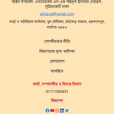
আইন উপদেষ্টা:
এডভোকেট এস এম শহিদুল ইসলাম সোহেল,
সুপ্রিমকোর্ট ঢাকা
pkfaruk@gmail.com
বার্তা ও বানিজ্যিক কার্যালয়, মুন টেলিকম, চাঁচকৈড় বাজার, গুরুদাসপুর,
নাটোর-৬৪৪০
গোপনীয়তার নীতি
বিজ্ঞাপনের মূল্য তালিকা
যোগাযোগ
আর্কাইভ
বার্তা, সম্পাদকীয় ও ফিচার বিভাগ
01711055431
বিজ্ঞাপন