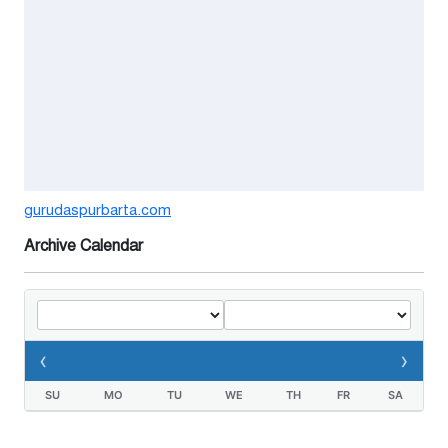
নিরাপত্তা চেয়ে ব্যবসায়ীর সংবাদ
সম্মেলন
৭ দিন আগে
বর্ষার পানিতে টইটুম্বুর চলনবিলাঞ্চলে
বাড়ছে ডিঙি নৌকার চাহিদা
১ সপ্তাহ আগে
গুরুদাসপুরে সাত ইঞ্চি জমির দাবীতে
gurudaspurbarta.com
দুই মামলা-হয়রানীর অভিযোগ
Archive Calendar
২ সপ্তাহ আগে
তথ্যবিভ্রাট সংবাদের প্রতিবাদে
ডা.জাহেদুলের সংবাদ সম্মেলন
‹
›
৩ সপ্তাহ আগে
SU
MO
TU
WE
TH
FR
SA
গুরুদাসপুরে দুর্নীতি প্রতিরোধ বিষয়ক
বিতর্ক প্রতিযোগিতা অনুষ্ঠিত