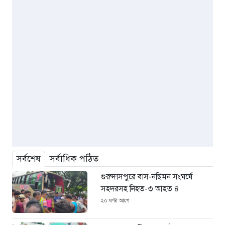
সর্বশেষ
সর্বাধিক পঠিত
গুরুদাসপুরে বাস-নছিমন সংঘর্ষে
সহদরসহ নিহত-৩ আহত ৪
২০ ঘণ্টা আগে