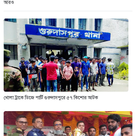
আরও
৩ সপ্তাহ আগে
খোলা ট্রাকে ডিজে পার্টি গুরুদাসপুরে ৫৭ কিশোর আটক