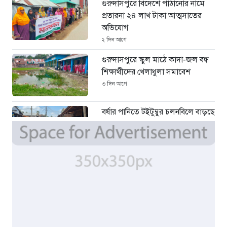
গুরুদাসপুরে বিদেশে পাঠানোর নামে
প্রতারনা ২৪ লাখ টাকা আত্মসাতের
অভিযোগ
২ দিন আগে
গুরুদাসপুরে স্কুল মাঠে কাদা-জল বন্ধ
শিক্ষার্থীদের খেলাধুলা সমাবেশ
৩ দিন আগে
বর্ষার পানিতে টইটুম্বুর চলনবিলে বাড়ছে
ডিঙি নৌকার চাহিদা
৫ দিন আগে
সিন্ডিকেটের কবজায় পাটের বাজার,
দাম বিপর্যয়ে চাষীদের ক্ষোভ
৫ দিন আগে
শঙ্কিত জীবন-অনিরাপদ ব্যবসা প্রতিষ্ঠান