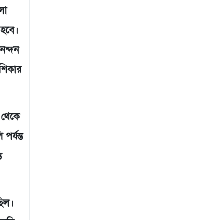
লো
 হবে।
নন্দন
 শিকার
 থেকে
র্যন্ত
ত
ছিল।