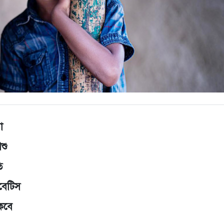
া
িশু
ি
বেটিস
কবে