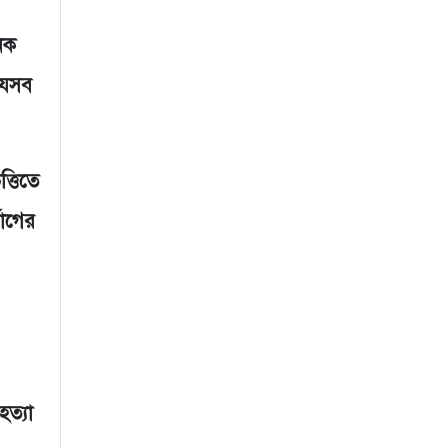
েক
যেসব
্তিতে
যোগের
ত্যা