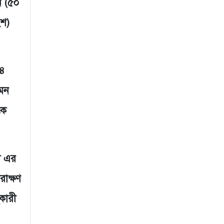
ন (৫০
ংশ)
৩৪
এমন
কে
ল এর
রাক্ষণ
হকারী