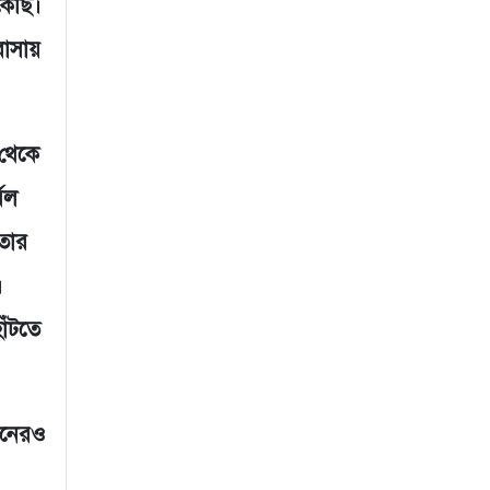
কেছি।
বাসায়
থেকে
বল
 তার
।
াঁটতে
মিনেরও