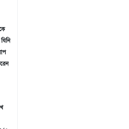
নকে
যিনি
লাপ
করেন
েখ