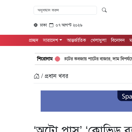
ঢাকা
০৭ আগস্ট ২০২৬
প্রচ্ছদ
সারাদেশ
আন্তর্জাতিক
খেলাধুলা
বিনোদন
ম
সিন্ডিকেটের কবজায় পাটের বাজার, দাম বিপর্যয়ে চাষীদের ক্ষোভ
শিরোনাম
শঙ্
/ প্রধান খবর
‘অটো পাস’ ‘কোভিড ব্য