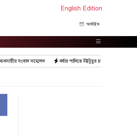
English Edition
আর্কাইভ
বর্ষার পানিতে টইটুম্বুর চলনবিলাঞ্চলে বাড়ছে ডিঙি নৌকার চাহিদা