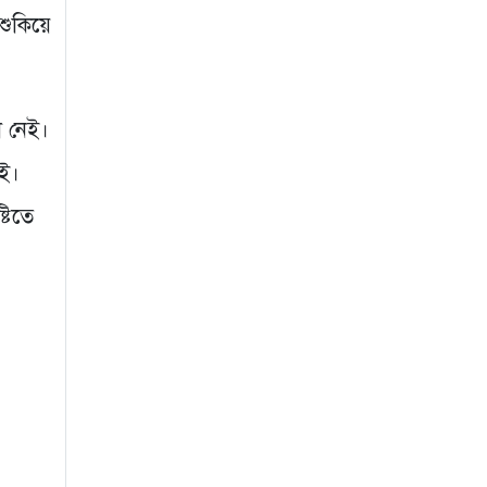
৩ সপ্তাহ আগে
শুকিয়ে
গুরুদাসপুরে দুর্নীতি
প্রতিরোধ বিষয়ক বিতর্ক
প্রতিযোগিতা অনুষ্ঠিত
া নেই।
৩ সপ্তাহ আগে
েই।
টিতে