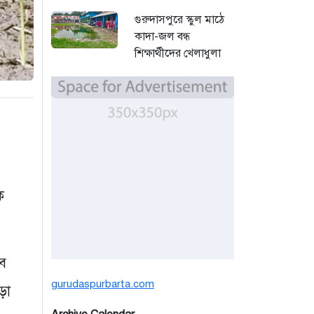
গুরুদাসপুরে স্কুল মাঠে
কাদা-জল বন্ধ
শিক্ষার্থীদের খেলাধুলা
সমাবেশ
২ দিন আগে
বর্ষার পানিতে টইটুম্বুর
চলনবিলে বাড়ছে ডিঙি
নৌকার চাহিদা
৫ দিন আগে
ক
সিন্ডিকেটের কবজায়
পাটের বাজার, দাম
বিপর্যয়ে চাষীদের ক্ষোভ
বে
৫ দিন আগে
gurudaspurbarta.com
ড়া
শঙ্কিত জীবন-অনিরাপদ
ব্যবসা প্রতিষ্ঠান নিরাপত্তা