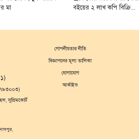
নের মা
বইয়ের ২ লাখ কপি বিক্রি...
গোপনীয়তার নীতি
বিজ্ঞাপনের মূল্য তালিকা
যোগাযোগ
১)
আর্কাইভ
১৯৭৯৩০০৩)
 সুপ্রিমকোর্ট
ুদাসপুর,