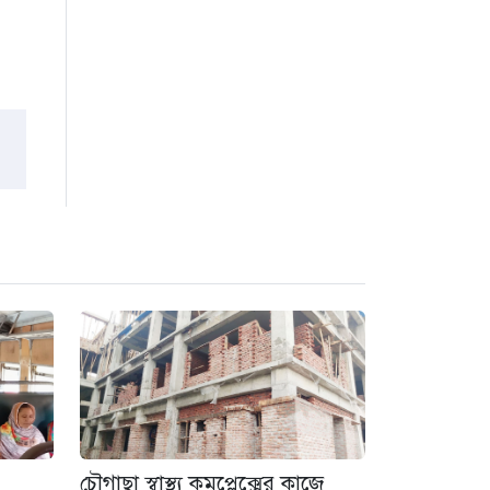
চৌগাছা স্বাস্থ্য কমপ্লেক্সের কাজে