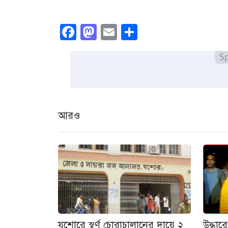
Facebook
Mastodon
Email
Share
আরও
যশোরে স্বর্ণ চোরাচালানের দায়ে ২
উদ্ধা