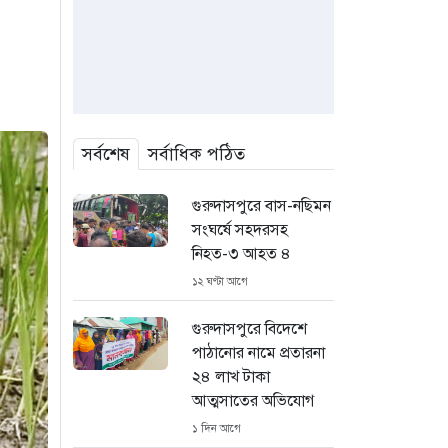
সর্বশেষ
সর্বাধিক পঠিত
গুরুদাসপুরে বাস-নছিমন
সংঘর্ষে সহদরসহ
নিহত-৩ আহত ৪
১২ ঘণ্টা আগে
গুরুদাসপুরে বিদেশে
পাঠানোর নামে প্রতারনা
২৪ লাখ টাকা
আত্মসাতের অভিযোগ
১ দিন আগে