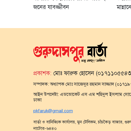
জনের যাবজ্জীবন
মান্না
প্রকাশক:
মোঃ ফারুক হোসেন (০১৭১১০৫৫৪৩
সম্পাদক:
অধ্যাপক মোঃ সাজেদুর রহমান সাজ্জাদ (০১৭
আইন উপদেষ্টা:
এডভোকেট এস এম শহিদুল ইসলাম সোহেল,
ঢাকা
pkfaruk@gmail.com
বার্তা ও বানিজ্যিক কার্যালয়, মুন টেলিকম, চাঁচকৈড় বাজার, গুর
নাটোর-৬৪৪০