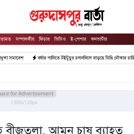
তামত
সম্পাদকীয়
ফিচার
ভিডিও
ই-পেপার
কনভার্টার
বর্ষার পানিতে টইটুম্বুর চলনবিলে বাড়ছে ডিঙি নৌকার চাহিদা
সিন্ডি
েছে বীজতলা, আমন চাষ ব্যাহত