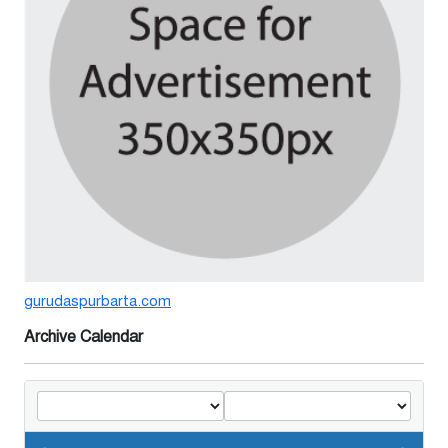
৭ দিন আগে
গুরুদাসপুরে সাত ইঞ্চি জমির দাবীতে
দুই মামলা-হয়রানীর অভিযোগ
২ সপ্তাহ আগে
তথ্যবিভ্রাট সংবাদের প্রতিবাদে
ডা.জাহেদুলের সংবাদ সম্মেলন
২ সপ্তাহ আগে
গুরুদাসপুরে দুর্নীতি প্রতিরোধ বিষয়ক
gurudaspurbarta.com
বিতর্ক প্রতিযোগিতা অনুষ্ঠিত
Archive Calendar
২ সপ্তাহ আগে
নেতাকে দায়মুক্ত করতে এলাকাবাসীর
মানববন্ধন ও সংবাদ সম্মেলন
৩ সপ্তাহ আগে