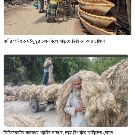
বর্ষার পানিতে টইটুম্বুর চলনবিলে বাড়ছে ডিঙি নৌকার চাহিদা
সিন্ডিকেটের কবজায় পাটের বাজার, দাম বিপর্যয়ে চাষীদের ক্ষোভ