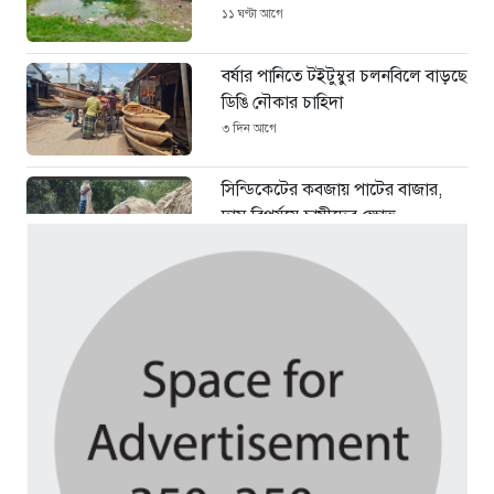
১১ ঘণ্টা আগে
বর্ষার পানিতে টইটুম্বুর চলনবিলে বাড়ছে
ডিঙি নৌকার চাহিদা
৩ দিন আগে
সিন্ডিকেটের কবজায় পাটের বাজার,
দাম বিপর্যয়ে চাষীদের ক্ষোভ
৩ দিন আগে
শঙ্কিত জীবন-অনিরাপদ ব্যবসা প্রতিষ্ঠান
নিরাপত্তা চেয়ে ব্যবসায়ীর সংবাদ
সম্মেলন
৪ দিন আগে
বর্ষার পানিতে টইটুম্বুর চলনবিলাঞ্চলে
বাড়ছে ডিঙি নৌকার চাহিদা
১ সপ্তাহ আগে