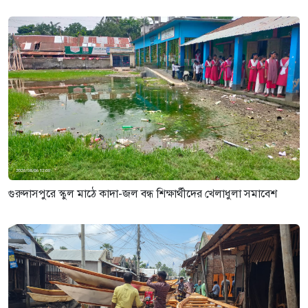
পাম্প,দোকান ও বসতবাড়ি
৩ সপ্তাহ আগে
গুরুদাসপুরে স্কুল মাঠে কাদা-জল বন্ধ শিক্ষার্থীদের খেলাধুলা সমাবেশ