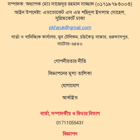
সম্পাদক:
অধ্যাপক মোঃ সাজেদুর রহমান সাজ্জাদ (০১৭১৯৭৯৩০০৩)
আইন উপদেষ্টা:
এডভোকেট এস এম শহিদুল ইসলাম সোহেল,
সুপ্রিমকোর্ট ঢাকা
pkfaruk@gmail.com
বার্তা ও বানিজ্যিক কার্যালয়, মুন টেলিকম, চাঁচকৈড় বাজার, গুরুদাসপুর,
নাটোর-৬৪৪০
গোপনীয়তার নীতি
বিজ্ঞাপনের মূল্য তালিকা
যোগাযোগ
আর্কাইভ
বার্তা, সম্পাদকীয় ও ফিচার বিভাগ
01711055431
বিজ্ঞাপন