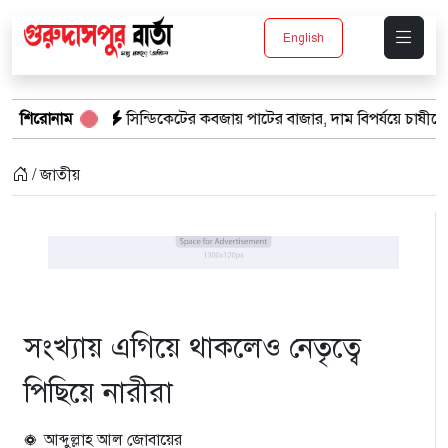
English
িন্ডিকেটের কবজায় পাটের বাজার, দাম বিপর্যয়ে চাষীদের ক্ষোভ
শিরোনাম
শঙ্কিত জ
/ জাতীয়
সংখ্যায় এগিয়ে থাকলেও নেতৃত্বে
পিছিয়ে নারীরা
আব্দুল্লাহ আল জোবায়ের