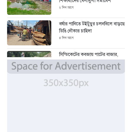
শিক্ষার্থীদের খেলাধুলা সমাবেশ
২ দিন আগে
বর্ষার পানিতে টইটুম্বুর চলনবিলে বাড়ছে
ডিঙি নৌকার চাহিদা
৪ দিন আগে
সিন্ডিকেটের কবজায় পাটের বাজার,
দাম বিপর্যয়ে চাষীদের ক্ষোভ
৪ দিন আগে
শঙ্কিত জীবন-অনিরাপদ ব্যবসা প্রতিষ্ঠান
নিরাপত্তা চেয়ে ব্যবসায়ীর সংবাদ
সম্মেলন
৬ দিন আগে
বর্ষার পানিতে টইটুম্বুর চলনবিলাঞ্চলে
বাড়ছে ডিঙি নৌকার চাহিদা