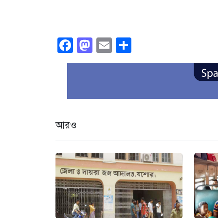
Facebook
Mastodon
Email
Share
আরও