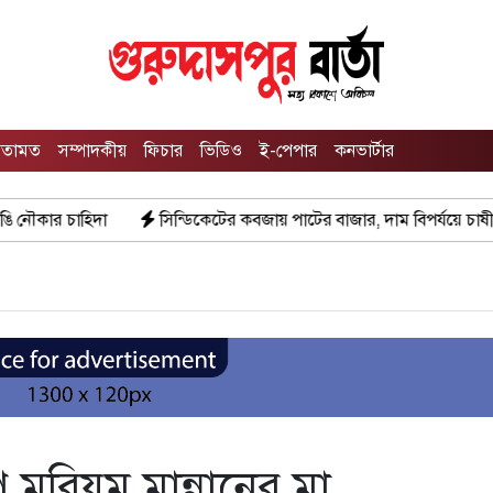
তামত
সম্পাদকীয়
ফিচার
ভিডিও
ই-পেপার
কনভার্টার
্ডিকেটের কবজায় পাটের বাজার, দাম বিপর্যয়ে চাষীদের ক্ষোভ
শঙ্কিত জী
 মরিয়ম মান্নানের মা