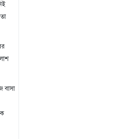
নিই
 তা
ের
 লাশ
জ বাসা
কে