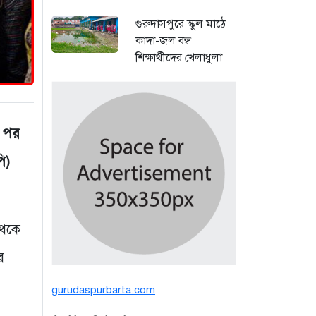
গুরুদাসপুরে স্কুল মাঠে
কাদা-জল বন্ধ
শিক্ষার্থীদের খেলাধুলা
সমাবেশ
১ দিন আগে
বর্ষার পানিতে টইটুম্বুর
র পর
চলনবিলে বাড়ছে ডিঙি
ি)
নৌকার চাহিদা
৪ দিন আগে
সিন্ডিকেটের কবজায়
থেকে
পাটের বাজার, দাম
বিপর্যয়ে চাষীদের ক্ষোভ
র
৪ দিন আগে
gurudaspurbarta.com
শঙ্কিত জীবন-অনিরাপদ