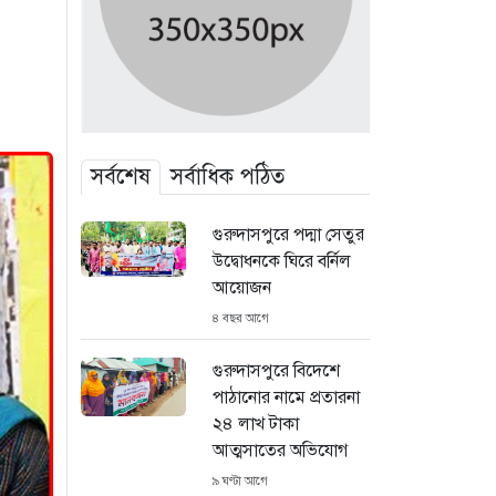
সর্বশেষ
সর্বাধিক পঠিত
গুরুদাসপুরে পদ্মা সেতুর
উদ্বোধনকে ঘিরে বর্নিল
আয়োজন
৪ বছর আগে
গুরুদাসপুরে বিদেশে
পাঠানোর নামে প্রতারনা
২৪ লাখ টাকা
আত্মসাতের অভিযোগ
৯ ঘণ্টা আগে