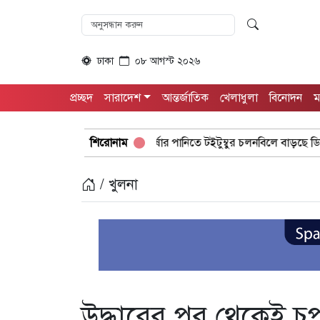
ঢাকা
০৮ আগস্ট ২০২৬
প্রচ্ছদ
সারাদেশ
আন্তর্জাতিক
খেলাধুলা
বিনোদন
ম
বর্ষার পানিতে টইটুম্বুর চলনবিলে বাড়ছে ডিঙি নৌকার চাহিদা
শিরোনাম
সিন
/ খুলনা
উদ্ধারের পর থেকেই চুপ