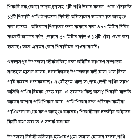
শিকারি বক,কোড়া,ডাহুক,ঘুঘুসহ ৭টি পাখি উদ্ধার করেন। পরে খাঁচাবন্দি
১১টি শিকারী পাখি উপজেলা নির্বাহী অফিসারের আমবাগানে অবমুক্ত
করা হয়েছে। অভিযানে শিকারের জন্য ব্যবহার করা ৩০০ মিটার নিষিদ্ধ
কারেন্ট জালের ফাঁদ, লোহার ৫০ মিটার ফাঁদ ও ১২টি খাঁচা ধ্বংস করা
হয়েছে। তবে এসময় কোন শিকারীকে পাওয়া যায়নি।
গুরুদাসপুর উপজেলা জীববৈচিত্র্য রক্ষা কমিটির সাধারণ সম্পাদক
নাজমুল হাসান বলেন, চলনবিলসহ উপজেলার নদী,নালা,খাল,বিলে
পানি কমতে শুরু করেছে। এ মৌসুমে খাদ্য সংগ্রহে দেশী পাখির সাথে
অতিথি পাখির বিচরন বেড়ে যায়। এ সুযোগে কিছু অসাধু শিকারী বাড়তি
আয়ের আশায় পাখি শিকার করে। পাখি শিকার বন্ধে পরিবেশ কর্মীরা
পাখিগুলো সংগ্রহ কওে অবমুক্ত করছেন। শিকারীদের দন্ডনীয় আইনের
বিষটি কথা অবগত ও সতর্ক করা হয়।
উপজেলা নির্বাহী অফিসার(ইউএনও)মো.তমাল হোসেন বলেন,পাখি