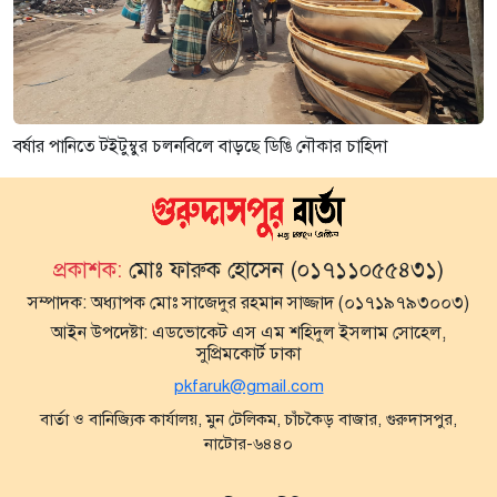
বর্ষার পানিতে টইটুম্বুর চলনবিলে বাড়ছে ডিঙি নৌকার চাহিদা
প্রকাশক:
মোঃ ফারুক হোসেন (০১৭১১০৫৫৪৩১)
সম্পাদক:
অধ্যাপক মোঃ সাজেদুর রহমান সাজ্জাদ (০১৭১৯৭৯৩০০৩)
আইন উপদেষ্টা:
এডভোকেট এস এম শহিদুল ইসলাম সোহেল,
সুপ্রিমকোর্ট ঢাকা
pkfaruk@gmail.com
বার্তা ও বানিজ্যিক কার্যালয়, মুন টেলিকম, চাঁচকৈড় বাজার, গুরুদাসপুর,
নাটোর-৬৪৪০