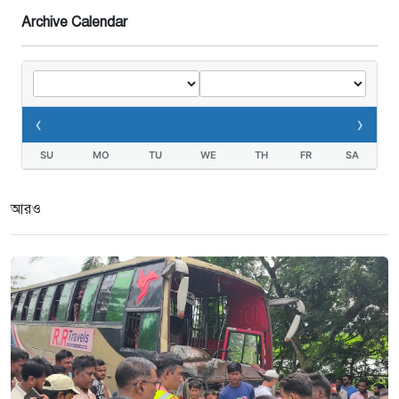
দুই মামলা-হয়রানীর অভিযোগ
Archive Calendar
২ সপ্তাহ আগে
তথ্যবিভ্রাট সংবাদের প্রতিবাদে
ডা.জাহেদুলের সংবাদ সম্মেলন
‹
›
৩ সপ্তাহ আগে
SU
MO
TU
WE
TH
FR
SA
গুরুদাসপুরে দুর্নীতি প্রতিরোধ বিষয়ক
বিতর্ক প্রতিযোগিতা অনুষ্ঠিত
আরও
৩ সপ্তাহ আগে