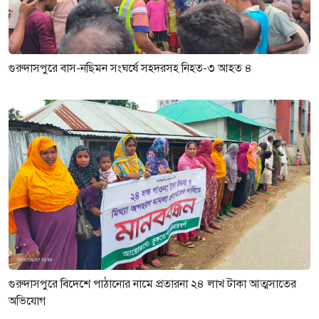
গুরুদাসপুরে বাস-নছিমন সংঘর্ষে সহদরসহ নিহত-৩ আহত ৪
গুরুদাসপুরে বিদেশে পাঠানোর নামে প্রতারনা ২৪ লাখ টাকা আত্মসাতের
অভিযোগ