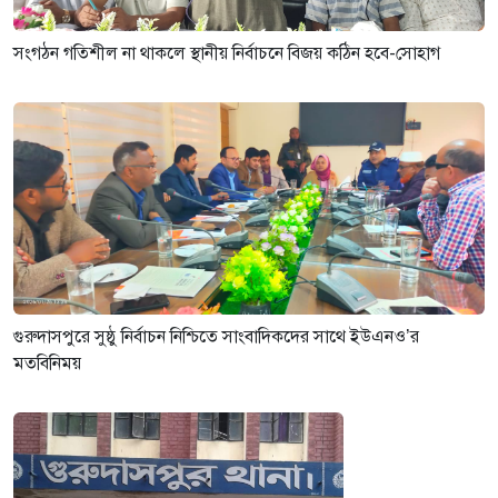
সংগঠন গতিশীল না থাকলে স্থানীয় নির্বাচনে বিজয় কঠিন হবে-সোহাগ
গুরুদাসপুরে সুষ্ঠু নির্বাচন নিশ্চিতে সাংবাদিকদের সাথে ইউএনও’র
মতবিনিময়