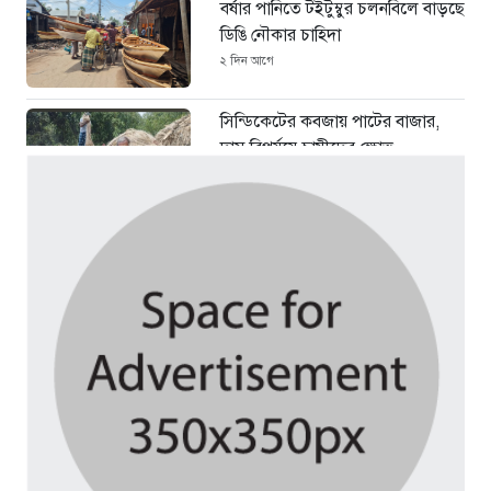
বর্ষার পানিতে টইটুম্বুর চলনবিলে বাড়ছে
ডিঙি নৌকার চাহিদা
২ দিন আগে
সিন্ডিকেটের কবজায় পাটের বাজার,
দাম বিপর্যয়ে চাষীদের ক্ষোভ
২ দিন আগে
শঙ্কিত জীবন-অনিরাপদ ব্যবসা প্রতিষ্ঠান
নিরাপত্তা চেয়ে ব্যবসায়ীর সংবাদ
সম্মেলন
৪ দিন আগে
বর্ষার পানিতে টইটুম্বুর চলনবিলাঞ্চলে
বাড়ছে ডিঙি নৌকার চাহিদা
১ সপ্তাহ আগে
গুরুদাসপুরে সাত ইঞ্চি জমির দাবীতে