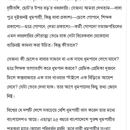
দৃষ্টিভঙ্গি, ছোট’র উপর বড়’র খবরদারি। সেজন্য আমরা দেখতাম—বাবা
পুত্র দুইজনই ধূমপায়ী, কিন্তু বাবা প্রকাশ্য—ছেলে গোপনে, শিক্ষক
প্রকাশ্যে—ছাত্র গোপনে, নেতা প্রকাশ্যে—কর্মী গোপনে! সমাজপতিদের
এমন খবরদারির দৌরাত্ম্য ভেঙে যাক সেটা বিবেকবান যেকোনো
ব্যক্তিরই কামনা করা উচিত। কিন্তু কীভাবে?
সেজন্য কী ছেলেও বাবার সামনে বা এক সাথে ধূমপানে লেগে যাবে?
ছাত্র শিক্ষক ভাগাভাগি করে ধূমপান করবে? প্রেমিক-প্রেমিকা দুজনে
মিলে কক্সবাজারে এক ডাব খাওয়ার স্টাইলে এক বিড়িতে আয়েশ
নেবে? সেটা ভেবে দেখা যাক। তার আগে ধূমপানের কিছু তথ্য জেনে
নিই।
বিশ্বের যে দশটি দেশে সবচেয়ে বেশি ধূমপায়ী বাস করেন তার মধ্যে
বাংলাদেশও আছে। এছাড়া ২৫ বছরে বাংলাদেশে পুরুষ ধূমপায়ীর
শতকরা হারে কোনো পরিবর্তন হয়নি, তবে নারী ধূমপায়ীর সংখ্যা