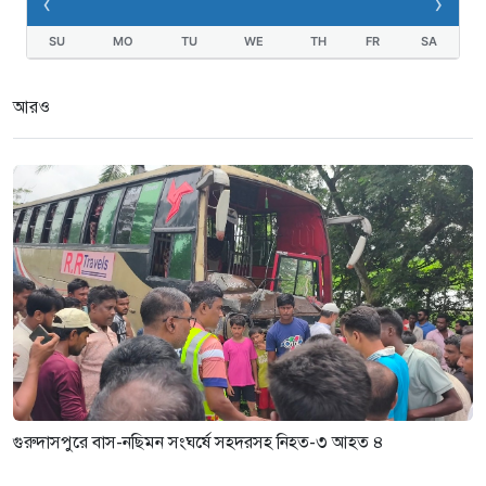
‹
›
৩ সপ্তাহ আগে
SU
MO
TU
WE
TH
FR
SA
গুরুদাসপুরে দুর্নীতি প্রতিরোধ বিষয়ক
বিতর্ক প্রতিযোগিতা অনুষ্ঠিত
আরও
৩ সপ্তাহ আগে
গুরুদাসপুরে বাস-নছিমন সংঘর্ষে সহদরসহ নিহত-৩ আহত ৪