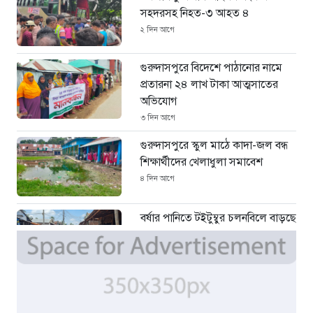
সহদরসহ নিহত-৩ আহত ৪
২ দিন আগে
গুরুদাসপুরে বিদেশে পাঠানোর নামে
প্রতারনা ২৪ লাখ টাকা আত্মসাতের
অভিযোগ
৩ দিন আগে
গুরুদাসপুরে স্কুল মাঠে কাদা-জল বন্ধ
শিক্ষার্থীদের খেলাধুলা সমাবেশ
৪ দিন আগে
বর্ষার পানিতে টইটুম্বুর চলনবিলে বাড়ছে
ডিঙি নৌকার চাহিদা
৬ দিন আগে
সিন্ডিকেটের কবজায় পাটের বাজার,
দাম বিপর্যয়ে চাষীদের ক্ষোভ