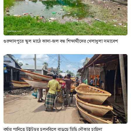
গুরুদাসপুরে স্কুল মাঠে কাদা-জল বন্ধ শিক্ষার্থীদের খেলাধুলা সমাবেশ
বর্ষার পানিতে টইটুম্বুর চলনবিলে বাড়ছে ডিঙি নৌকার চাহিদা