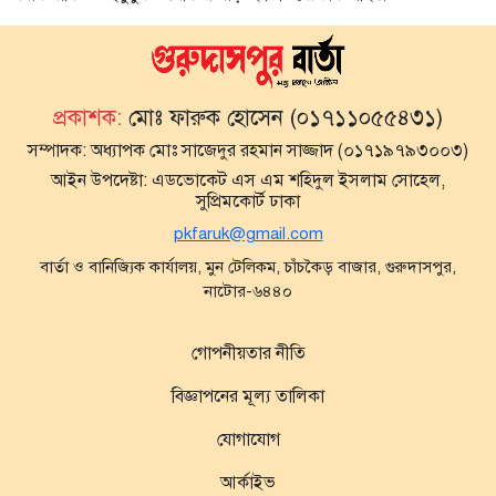
প্রকাশক:
মোঃ ফারুক হোসেন (০১৭১১০৫৫৪৩১)
সম্পাদক:
অধ্যাপক মোঃ সাজেদুর রহমান সাজ্জাদ (০১৭১৯৭৯৩০০৩)
আইন উপদেষ্টা:
এডভোকেট এস এম শহিদুল ইসলাম সোহেল,
সুপ্রিমকোর্ট ঢাকা
pkfaruk@gmail.com
বার্তা ও বানিজ্যিক কার্যালয়, মুন টেলিকম, চাঁচকৈড় বাজার, গুরুদাসপুর,
নাটোর-৬৪৪০
গোপনীয়তার নীতি
বিজ্ঞাপনের মূল্য তালিকা
যোগাযোগ
আর্কাইভ