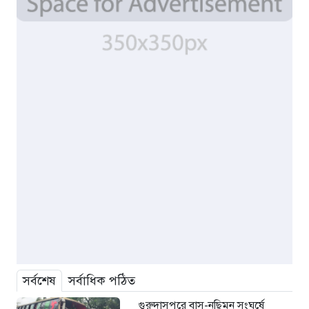
সর্বশেষ
সর্বাধিক পঠিত
গুরুদাসপুরে বাস-নছিমন সংঘর্ষে