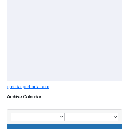
৬ দিন আগে
শঙ্কিত জীবন-অনিরাপদ ব্যবসা প্রতিষ্ঠান
নিরাপত্তা চেয়ে ব্যবসায়ীর সংবাদ
সম্মেলন
১ সপ্তাহ আগে
বর্ষার পানিতে টইটুম্বুর চলনবিলাঞ্চলে
বাড়ছে ডিঙি নৌকার চাহিদা
২ সপ্তাহ আগে
গুরুদাসপুরে সাত ইঞ্চি জমির দাবীতে
gurudaspurbarta.com
দুই মামলা-হয়রানীর অভিযোগ
Archive Calendar
২ সপ্তাহ আগে
তথ্যবিভ্রাট সংবাদের প্রতিবাদে
ডা.জাহেদুলের সংবাদ সম্মেলন