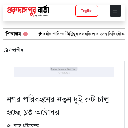
English
শ
শিরোনাম
বর্ষার পানিতে টইটুম্বুর চলনবিলে বাড়ছে ডিঙি নৌকার চাহিদা
সি
/ জাতীয়
নগর পরিবহনের নতুন দুই রুট চালু
হচ্ছে ১৩ অক্টোবর
জ্যেষ্ঠ প্রতিবেদক