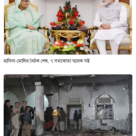
হাসিনা-মোদির বৈঠক শেষ, ৭ সমঝোতা স্মারক সই