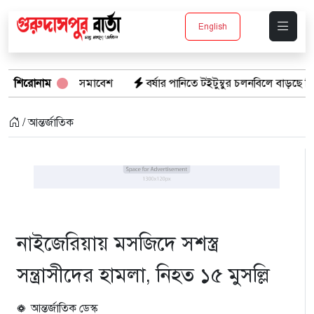
English
াধুলা সমাবেশ
শিরোনাম
বর্ষার পানিতে টইটুম্বুর চলনবিলে বাড়ছে ডিঙি নৌকার চাহি
/ আন্তর্জাতিক
নাইজেরিয়ায় মসজিদে সশস্ত্র
সন্ত্রাসীদের হামলা, নিহত ১৫ মুসল্লি
আন্তর্জাতিক ডেস্ক