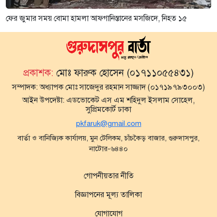
ফের জুমার সময় বোমা হামলা আফগানিস্তানের মসজিদে, নিহত ১৫
প্রকাশক:
মোঃ ফারুক হোসেন (০১৭১১০৫৫৪৩১)
সম্পাদক:
অধ্যাপক মোঃ সাজেদুর রহমান সাজ্জাদ (০১৭১৯৭৯৩০০৩)
আইন উপদেষ্টা:
এডভোকেট এস এম শহিদুল ইসলাম সোহেল,
সুপ্রিমকোর্ট ঢাকা
pkfaruk@gmail.com
বার্তা ও বানিজ্যিক কার্যালয়, মুন টেলিকম, চাঁচকৈড় বাজার, গুরুদাসপুর,
নাটোর-৬৪৪০
গোপনীয়তার নীতি
বিজ্ঞাপনের মূল্য তালিকা
যোগাযোগ