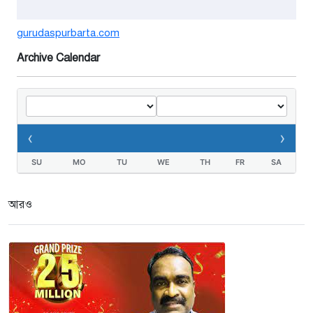
গুরুদাসপুরে সাত ইঞ্চি জমির দাবীতে
gurudaspurbarta.com
দুই মামলা-হয়রানীর অভিযোগ
Archive Calendar
২ সপ্তাহ আগে
তথ্যবিভ্রাট সংবাদের প্রতিবাদে
ডা.জাহেদুলের সংবাদ সম্মেলন
‹
›
৩ সপ্তাহ আগে
SU
MO
TU
WE
TH
FR
SA
গুরুদাসপুরে দুর্নীতি প্রতিরোধ বিষয়ক
বিতর্ক প্রতিযোগিতা অনুষ্ঠিত
আরও
৩ সপ্তাহ আগে