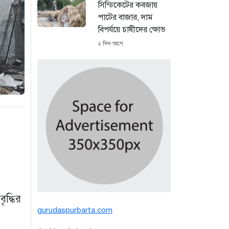
সিন্ডিকেটের কবজায়
পাটের বাজার, দাম
বিপর্যয়ে চাষীদের ক্ষোভ
২ দিন আগে
শঙ্কিত জীবন-অনিরাপদ
ব্যবসা প্রতিষ্ঠান নিরাপত্তা
চেয়ে ব্যবসায়ীর সংবাদ
সম্মেলন
৪ দিন আগে
বর্ষার পানিতে টইটুম্বুর
চলনবিলাঞ্চলে বাড়ছে
ডিঙি নৌকার চাহিদা
৭ দিন আগে
দ্ধির
গুরুদাসপুরে সাত ইঞ্চি
gurudaspurbarta.com
জমির দাবীতে দুই