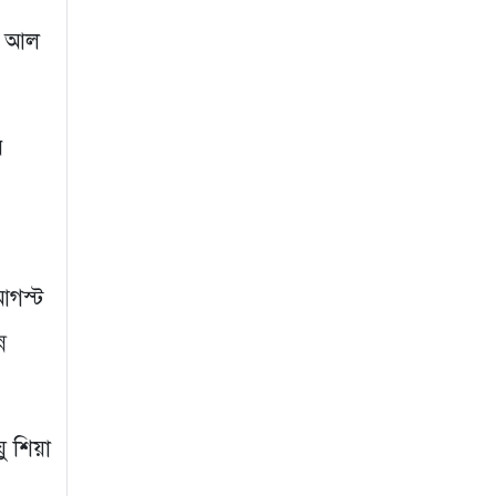
গুরুদাসপুরে আগুনে
ছে আল
পুড়লো পেট্রোল
পাম্প,দোকান ও
বসতবাড়ি
৩ সপ্তাহ আগে
র
সংগঠন গতিশীল না
থাকলে স্থানীয় নির্বাচনে
বিজয় কঠিন হবে-সোহাগ
১ মাস আগে
আগস্ট
ন
ু শিয়া