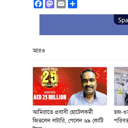
Facebook
Mastodon
Email
Share
আরও
হজ-ওম
আমিরাতে প্রবাসী হোটেলকর্মী
পরিবর
জিতলেন লটারি, পেলেন ৬৯ কোটি