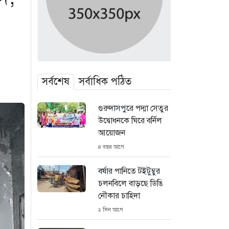
সর্বশেষ
সর্বাধিক পঠিত
গুরুদাসপুরে পদ্মা সেতুর
উদ্বোধনকে ঘিরে বর্নিল
আয়োজন
৪ বছর আগে
বর্ষার পানিতে টইটুম্বুর
চলনবিলে বাড়ছে ডিঙি
নৌকার চাহিদা
২ দিন আগে