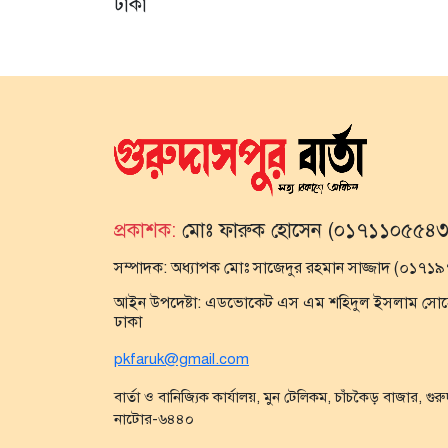
টাকা
প্রকাশক:
মোঃ ফারুক হোসেন (০১৭১১০৫৫৪৩
সম্পাদক:
অধ্যাপক মোঃ সাজেদুর রহমান সাজ্জাদ (০১৭
আইন উপদেষ্টা:
এডভোকেট এস এম শহিদুল ইসলাম সোহেল,
ঢাকা
pkfaruk@gmail.com
বার্তা ও বানিজ্যিক কার্যালয়, মুন টেলিকম, চাঁচকৈড় বাজার, গুর
নাটোর-৬৪৪০