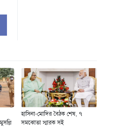
হাসিনা-মোদির বৈঠক শেষ, ৭
ুসল্লি
সমঝোতা স্মারক সই