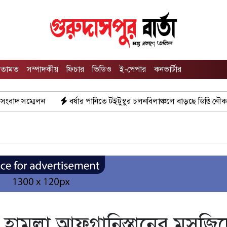
তামত
সম্পাদকীয়
ফিচার
ভিডিও
ই-পেপার
কনভার্টার
র্ষার পানিতে টইটুম্বুর চলনবিলাঞ্চলে বাড়ছে ডিঙি নৌকার চাহিদা
গুরুদা
 হামলা আফগানিস্তানের মসজিদ