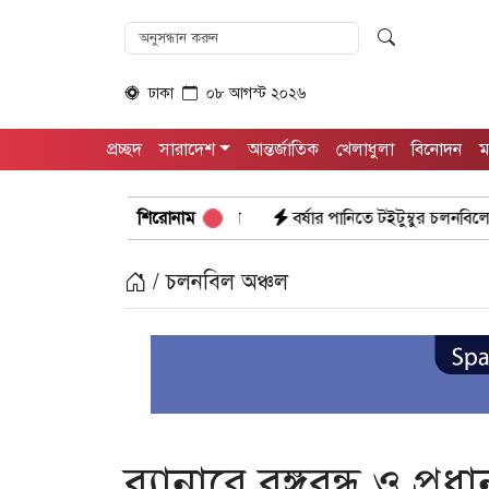
ঢাকা
০৮ আগস্ট ২০২৬
প্রচ্ছদ
সারাদেশ
আন্তর্জাতিক
খেলাধুলা
বিনোদন
ম
লাধুলা সমাবেশ
বর্ষার পানিতে টইটুম্বুর চলনবিলে বাড়ছে ডিঙি নৌকার চাহ
শিরোনাম
/ চলনবিল অঞ্চল
ব্যানারে বঙ্গবন্ধু ও প্র