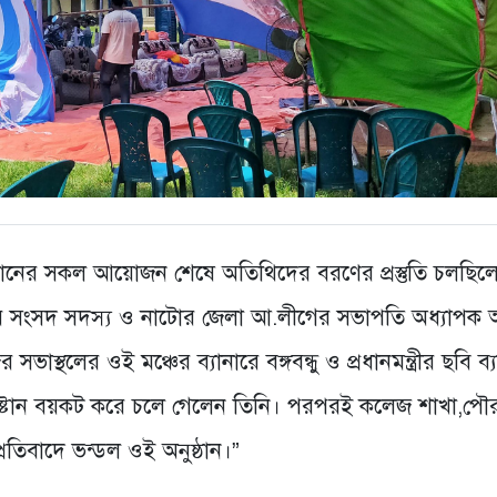
ষ্টানের সকল আয়োজন শেষে অতিথিদের বরণের প্রস্তুতি চলছিল
নীয় সংসদ সদস্য ও নাটোর জেলা আ.লীগের সভাপতি অধ্যাপক আ
স্থলের ওই মঞ্চের ব্যানারে বঙ্গবন্ধু ও প্রধানমন্ত্রীর ছবি ব্
অনুষ্টান বয়কট করে চলে গেলেন তিনি। পরপরই কলেজ শাখা,পৌ
রতিবাদে ভন্ডল ওই অনুষ্ঠান।”