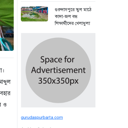
গুরুদাসপুরে স্কুল মাঠে
কাদা-জল বন্ধ
শিক্ষার্থীদের খেলাধুলা
সমাবেশ
১ দিন আগে
বর্ষার পানিতে টইটুম্বুর
চলনবিলে বাড়ছে ডিঙি
নৌকার চাহিদা
ো।
৩ দিন আগে
ব্দুল
সিন্ডিকেটের কবজায়
যবহার
পাটের বাজার, দাম
বিপর্যয়ে চাষীদের ক্ষোভ
র ও
৪ দিন আগে
gurudaspurbarta.com
শঙ্কিত জীবন-অনিরাপদ