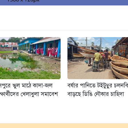
সপুরে স্কুল মাঠে কাদা-জল
বর্ষার পানিতে টইটুম্বুর চলনব
িক্ষার্থীদের খেলাধুলা সমাবেশ
বাড়ছে ডিঙি নৌকার চাহিদা