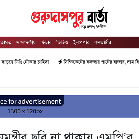
তামত
সম্পাদকীয়
ফিচার
ভিডিও
ই-পেপার
কনভার্টার
িদা
সিন্ডিকেটের কবজায় পাটের বাজার, দাম বিপর্যয়ে চাষীদের ক্ষোভ
ধানমন্ত্রীর ছবি না থাকায় এমপি’র