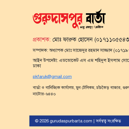
প্রকাশক:
মোঃ ফারুক হোসেন (০১৭১১০৫৫৪৩
সম্পাদক:
অধ্যাপক মোঃ সাজেদুর রহমান সাজ্জাদ (০১৭
আইন উপদেষ্টা:
এডভোকেট এস এম শহিদুল ইসলাম সোহেল,
ঢাকা
pkfaruk@gmail.com
বার্তা ও বানিজ্যিক কার্যালয়, মুন টেলিকম, চাঁচকৈড় বাজার, গুর
নাটোর-৬৪৪০
© 2026 gurudaspurbarta.com | সর্বস্বত্ব সংরক্ষিত