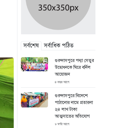
সর্বশেষ
সর্বাধিক পঠিত
গুরুদাসপুরে পদ্মা সেতুর
উদ্বোধনকে ঘিরে বর্নিল
আয়োজন
৪ বছর আগে
গুরুদাসপুরে বিদেশে
পাঠানোর নামে প্রতারনা
২৪ লাখ টাকা
আত্মসাতের অভিযোগ
৮ ঘণ্টা আগে