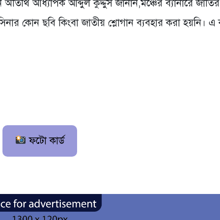
 অতিথি আধ্যাপক আব্দুল কুদ্দুস জানান,মঞ্চের ব্যানারে জাত
েখ হাসিনার কোন ছবি কিংবা জাতীয় শ্লোগান ব্যবহার করা হয়নি। এ
ফটো কার্ড