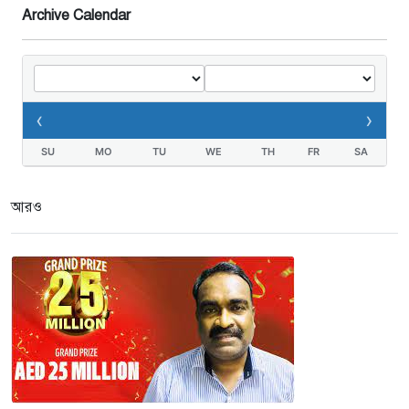
Archive Calendar
ডা.জাহেদুলের সংবাদ সম্মেলন
২ সপ্তাহ আগে
গুরুদাসপুরে দুর্নীতি প্রতিরোধ বিষয়ক
বিতর্ক প্রতিযোগিতা অনুষ্ঠিত
‹
›
৩ সপ্তাহ আগে
SU
MO
TU
WE
TH
FR
SA
নেতাকে দায়মুক্ত করতে এলাকাবাসীর
মানববন্ধন ও সংবাদ সম্মেলন
আরও
৩ সপ্তাহ আগে