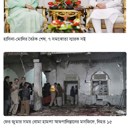
হাসিনা-মোদির বৈঠক শেষ, ৭ সমঝোতা স্মারক সই
ফের জুমার সময় বোমা হামলা আফগানিস্তানের মসজিদে, নিহত ১৫