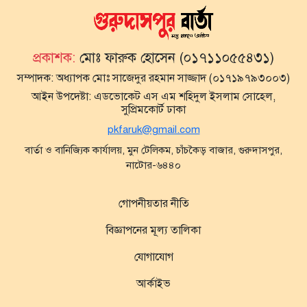
প্রকাশক:
মোঃ ফারুক হোসেন (০১৭১১০৫৫৪৩১)
সম্পাদক:
অধ্যাপক মোঃ সাজেদুর রহমান সাজ্জাদ (০১৭১৯৭৯৩০০৩)
আইন উপদেষ্টা:
এডভোকেট এস এম শহিদুল ইসলাম সোহেল,
সুপ্রিমকোর্ট ঢাকা
pkfaruk@gmail.com
বার্তা ও বানিজ্যিক কার্যালয়, মুন টেলিকম, চাঁচকৈড় বাজার, গুরুদাসপুর,
নাটোর-৬৪৪০
গোপনীয়তার নীতি
বিজ্ঞাপনের মূল্য তালিকা
যোগাযোগ
আর্কাইভ