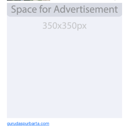
দাম বিপর্যয়ে চাষীদের ক্ষোভ
৪ দিন আগে
শঙ্কিত জীবন-অনিরাপদ ব্যবসা প্রতিষ্ঠান
নিরাপত্তা চেয়ে ব্যবসায়ীর সংবাদ
সম্মেলন
৬ দিন আগে
বর্ষার পানিতে টইটুম্বুর চলনবিলাঞ্চলে
বাড়ছে ডিঙি নৌকার চাহিদা
১ সপ্তাহ আগে
গুরুদাসপুরে সাত ইঞ্চি জমির দাবীতে
দুই মামলা-হয়রানীর অভিযোগ
২ সপ্তাহ আগে
gurudaspurbarta.com
তথ্যবিভ্রাট সংবাদের প্রতিবাদে