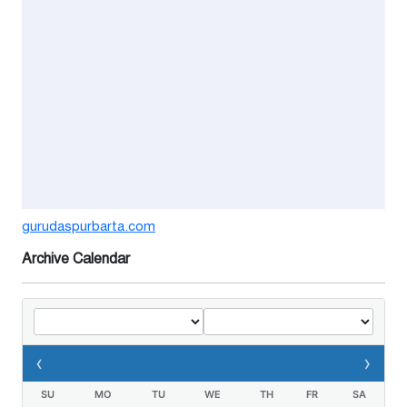
শঙ্কিত জীবন-অনিরাপদ ব্যবসা প্রতিষ্ঠান
নিরাপত্তা চেয়ে ব্যবসায়ীর সংবাদ
সম্মেলন
৭ দিন আগে
বর্ষার পানিতে টইটুম্বুর চলনবিলাঞ্চলে
বাড়ছে ডিঙি নৌকার চাহিদা
১ সপ্তাহ আগে
গুরুদাসপুরে সাত ইঞ্চি জমির দাবীতে
gurudaspurbarta.com
দুই মামলা-হয়রানীর অভিযোগ
Archive Calendar
২ সপ্তাহ আগে
তথ্যবিভ্রাট সংবাদের প্রতিবাদে
ডা.জাহেদুলের সংবাদ সম্মেলন
‹
›
৩ সপ্তাহ আগে
SU
MO
TU
WE
TH
FR
SA