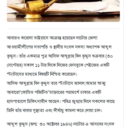
আবারও করোনা ভাইরাসে আক্রান্ত হয়েছেন নাটোর জেলা
আওয়ামীলীগের সভাপতি ও স্থানীয় সংসদ সদস্য অধ্যাপক আব্দুল
কুদ্দুস। তাঁর একমাত্র পুত্র আসিফ আব্দুল্লাহ বিন কুদ্দুস শুক্রবার (৩০
সেপ্টেম্বর) সকাল ১১ টার দিকে নিজের ফেসবুকে পেইজের একটি
স্ট্যাটাসের মাধ্যমে বিষয়টি নিশ্চিত করেছেন।
আসিফ আব্দুল্লাহ বিন কুদ্দুস তার স্ট্যাটাসে জানান,আমার আব্বু
আবারো“কোভিড পজিটিভ”ডাক্তারের পরামর্শে ঢাকার একটি
হাসপাতালে চিকিৎসাধীন আছেন। পবিত্র জুম্মার দিনে সকলের কাছে
তিনি তাঁর বাবার সুস্থ্যতা এবং দীর্ঘায়ু কামনা করে দোয়া চান।
আব্দুল কুদ্দুস (জন্ম: ৩০ অক্টোবর ১৯৪৬) নাটোর-৪ আসনের সংসদ