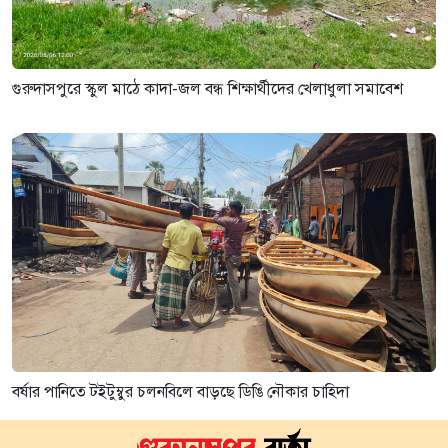
গুরুদাসপুরে স্কুল মাঠে কাদা-জল বন্ধ শিক্ষার্থীদের খেলাধুলা সমাবেশ
বর্ষার পানিতে টইটুম্বুর চলনবিলে বাড়ছে ডিঙি নৌকার চাহিদা