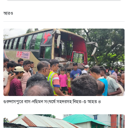
গুরুদাসপুরে দুর্নীতি প্রতিরোধ বিষয়ক
বিতর্ক প্রতিযোগিতা অনুষ্ঠিত
আরও
৩ সপ্তাহ আগে
গুরুদাসপুরে বাস-নছিমন সংঘর্ষে সহদরসহ নিহত-৩ আহত ৪