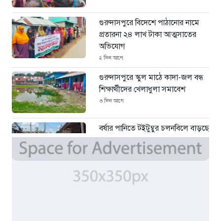
গুরুদাসপুরে বিদেশে পাঠানোর নামে
প্রতারনা ২৪ লাখ টাকা আত্মসাতের
অভিযোগ
২ দিন আগে
গুরুদাসপুরে স্কুল মাঠে কাদা-জল বন্ধ
শিক্ষার্থীদের খেলাধুলা সমাবেশ
৩ দিন আগে
বর্ষার পানিতে টইটুম্বুর চলনবিলে বাড়ছে
ডিঙি নৌকার চাহিদা
৫ দিন আগে
সিন্ডিকেটের কবজায় পাটের বাজার,
দাম বিপর্যয়ে চাষীদের ক্ষোভ
৫ দিন আগে