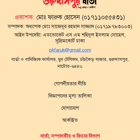
প্রকাশক:
মোঃ ফারুক হোসেন (০১৭১১০৫৫৪৩১)
সম্পাদক:
অধ্যাপক মোঃ সাজেদুর রহমান সাজ্জাদ (০১৭১৯৭৯৩০০৩)
আইন উপদেষ্টা:
এডভোকেট এস এম শহিদুল ইসলাম সোহেল,
সুপ্রিমকোর্ট ঢাকা
pkfaruk@gmail.com
বার্তা ও বানিজ্যিক কার্যালয়, মুন টেলিকম, চাঁচকৈড় বাজার, গুরুদাসপুর,
নাটোর-৬৪৪০
গোপনীয়তার নীতি
বিজ্ঞাপনের মূল্য তালিকা
যোগাযোগ
আর্কাইভ
বার্তা, সম্পাদকীয় ও ফিচার বিভাগ