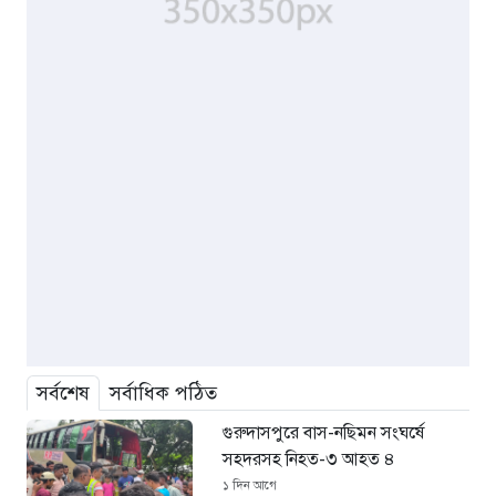
সর্বশেষ
সর্বাধিক পঠিত
গুরুদাসপুরে বাস-নছিমন সংঘর্ষে
সহদরসহ নিহত-৩ আহত ৪
১ দিন আগে