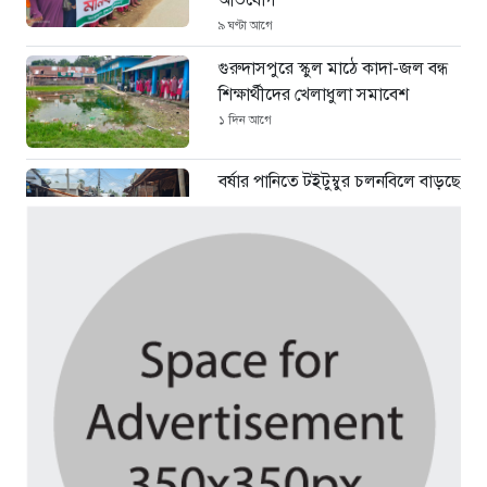
অভিযোগ
৯ ঘণ্টা আগে
গুরুদাসপুরে স্কুল মাঠে কাদা-জল বন্ধ
শিক্ষার্থীদের খেলাধুলা সমাবেশ
১ দিন আগে
বর্ষার পানিতে টইটুম্বুর চলনবিলে বাড়ছে
ডিঙি নৌকার চাহিদা
৪ দিন আগে
সিন্ডিকেটের কবজায় পাটের বাজার,
দাম বিপর্যয়ে চাষীদের ক্ষোভ
৪ দিন আগে
শঙ্কিত জীবন-অনিরাপদ ব্যবসা প্রতিষ্ঠান
নিরাপত্তা চেয়ে ব্যবসায়ীর সংবাদ
সম্মেলন
৫ দিন আগে