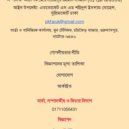
আইন উপদেষ্টা:
এডভোকেট এস এম শহিদুল ইসলাম সোহেল,
সুপ্রিমকোর্ট ঢাকা
pkfaruk@gmail.com
বার্তা ও বানিজ্যিক কার্যালয়, মুন টেলিকম, চাঁচকৈড় বাজার, গুরুদাসপুর,
নাটোর-৬৪৪০
গোপনীয়তার নীতি
বিজ্ঞাপনের মূল্য তালিকা
যোগাযোগ
আর্কাইভ
বার্তা, সম্পাদকীয় ও ফিচার বিভাগ
01711055431
বিজ্ঞাপন