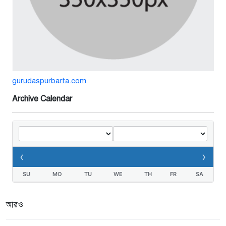
বর্ষার পানিতে টইটুম্বুর চলনবিলাঞ্চলে
বাড়ছে ডিঙি নৌকার চাহিদা
১ সপ্তাহ আগে
গুরুদাসপুরে সাত ইঞ্চি জমির দাবীতে
gurudaspurbarta.com
দুই মামলা-হয়রানীর অভিযোগ
২ সপ্তাহ আগে
Archive Calendar
তথ্যবিভ্রাট সংবাদের প্রতিবাদে
ডা.জাহেদুলের সংবাদ সম্মেলন
‹
›
২ সপ্তাহ আগে
SU
MO
TU
WE
TH
FR
SA
গুরুদাসপুরে দুর্নীতি প্রতিরোধ বিষয়ক
বিতর্ক প্রতিযোগিতা অনুষ্ঠিত
আরও
২ সপ্তাহ আগে