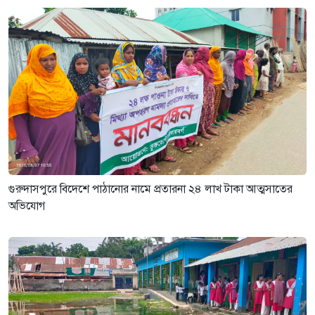
নেতাকে দায়মুক্ত করতে এলাকাবাসীর
মানববন্ধন ও সংবাদ সম্মেলন
৩ সপ্তাহ আগে
গুরুদাসপুরে বিদেশে পাঠানোর নামে প্রতারনা ২৪ লাখ টাকা আত্মসাতের
অভিযোগ