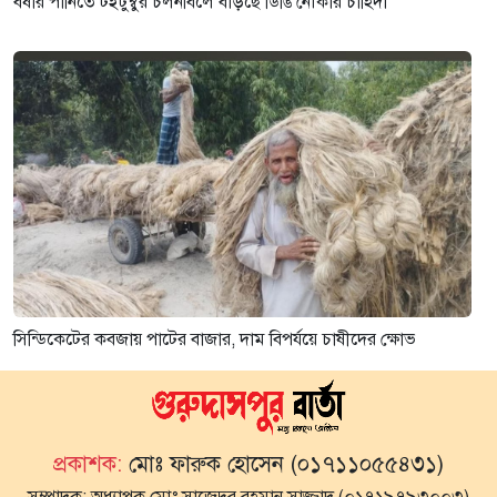
বর্ষার পানিতে টইটুম্বুর চলনবিলে বাড়ছে ডিঙি নৌকার চাহিদা
সিন্ডিকেটের কবজায় পাটের বাজার, দাম বিপর্যয়ে চাষীদের ক্ষোভ
প্রকাশক:
মোঃ ফারুক হোসেন (০১৭১১০৫৫৪৩১)
সম্পাদক:
অধ্যাপক মোঃ সাজেদুর রহমান সাজ্জাদ (০১৭১৯৭৯৩০০৩)