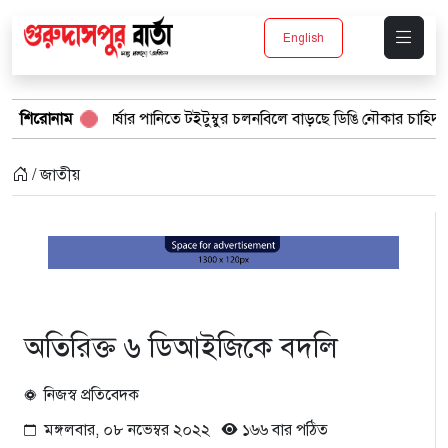
English
শিরোনাম
বর্ষার পানিতে টইটুম্বুর চলনবিলে বাড়ছে ডিঙি নৌকার চাহিদা
সিন্
/ জাতীয়
অতিরিক্ত ৬ ডিআইজিকে বদলি
নিজস্ব প্রতিবেদক
মঙ্গলবার, ০৮ নভেম্বর ২০২২
১৬৬ বার পঠিত