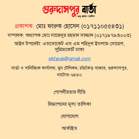
প্রকাশক:
মোঃ ফারুক হোসেন (০১৭১১০৫৫৪৩১)
সম্পাদক:
অধ্যাপক মোঃ সাজেদুর রহমান সাজ্জাদ (০১৭১৯৭৯৩০০৩)
আইন উপদেষ্টা:
এডভোকেট এস এম শহিদুল ইসলাম সোহেল,
সুপ্রিমকোর্ট ঢাকা
pkfaruk@gmail.com
বার্তা ও বানিজ্যিক কার্যালয়, মুন টেলিকম, চাঁচকৈড় বাজার, গুরুদাসপুর,
নাটোর-৬৪৪০
গোপনীয়তার নীতি
বিজ্ঞাপনের মূল্য তালিকা
যোগাযোগ
আর্কাইভ