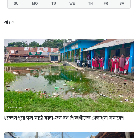
নেতাকে দায়মুক্ত করতে এলাকাবাসীর
SU
MO
TU
WE
TH
FR
SA
মানববন্ধন ও সংবাদ সম্মেলন
৩ সপ্তাহ আগে
আরও
গুরুদাসপুরে আগুনে পুড়লো পেট্রোল
পাম্প,দোকান ও বসতবাড়ি
৩ সপ্তাহ আগে
গুরুদাসপুরে স্কুল মাঠে কাদা-জল বন্ধ শিক্ষার্থীদের খেলাধুলা সমাবেশ