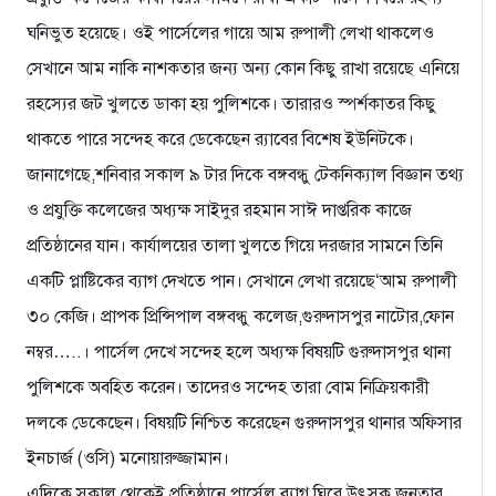
ঘনিভুত হয়েছে। ওই পার্সেলের গায়ে আম রুপালী লেখা থাকলেও
সেখানে আম নাকি নাশকতার জন্য অন্য কোন কিছু রাখা রয়েছে এনিয়ে
রহস্যের জট খুলতে ডাকা হয় পুলিশকে। তারারও স্পর্শকাতর কিছু
থাকতে পারে সন্দেহ করে ডেকেছেন র‌্যাবের বিশেষ ইউনিটকে।
জানাগেছে,শনিবার সকাল ৯ টার দিকে বঙ্গবন্ধু টেকনিক্যাল বিজ্ঞান তথ্য
ও প্রযুক্তি কলেজের অধ্যক্ষ সাইদুর রহমান সাঈ দাপ্তরিক কাজে
প্রতিষ্ঠানের যান। কার্যালয়ের তালা খুলতে গিয়ে দরজার সামনে তিনি
একটি প্লাষ্টিকের ব্যাগ দেখতে পান। সেখানে লেখা রয়েছে‘আম রুপালী
৩০ কেজি। প্রাপক প্রিন্সিপাল বঙ্গবন্ধু কলেজ,গুরুদাসপুর নাটোর,ফোন
নম্বর…..। পার্সেল দেখে সন্দেহ হলে অধ্যক্ষ বিষয়টি গুরুদাসপুর থানা
পুলিশকে অবহিত করেন। তাদেরও সন্দেহ তারা বোম নিক্রিয়কারী
দলকে ডেকেছেন। বিষয়টি নিশ্চিত করেছেন গুরুদাসপুর থানার অফিসার
ইনচার্জ (ওসি) মনোয়ারুজ্জামান।
এদিকে সকাল থেকেই প্রতিষ্ঠানে পার্সেল ব্যাগ ঘিরে উৎসুক জনতার