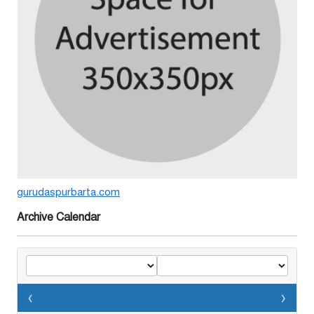
৫ দিন আগে
বর্ষার পানিতে টইটুম্বুর চলনবিলাঞ্চলে
বাড়ছে ডিঙি নৌকার চাহিদা
১ সপ্তাহ আগে
গুরুদাসপুরে সাত ইঞ্চি জমির দাবীতে
দুই মামলা-হয়রানীর অভিযোগ
২ সপ্তাহ আগে
gurudaspurbarta.com
তথ্যবিভ্রাট সংবাদের প্রতিবাদে
ডা.জাহেদুলের সংবাদ সম্মেলন
Archive Calendar
২ সপ্তাহ আগে
গুরুদাসপুরে দুর্নীতি প্রতিরোধ বিষয়ক
বিতর্ক প্রতিযোগিতা অনুষ্ঠিত
‹
›
২ সপ্তাহ আগে