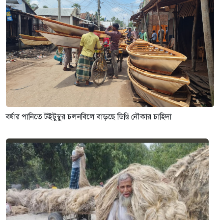
বর্ষার পানিতে টইটুম্বুর চলনবিলে বাড়ছে ডিঙি নৌকার চাহিদা