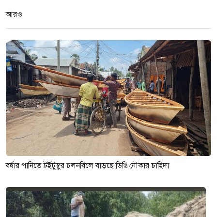
৩ সপ্তাহ আগে
আরও
সংগঠন গতিশীল না থাকলে স্থানীয়
নির্বাচনে বিজয় কঠিন হবে-সোহাগ
১ মাস আগে
বর্ষার পানিতে টইটুম্বুর চলনবিলে বাড়ছে ডিঙি নৌকার চাহিদা