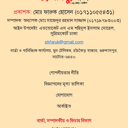
প্রকাশক:
মোঃ ফারুক হোসেন (০১৭১১০৫৫৪৩১)
সম্পাদক:
অধ্যাপক মোঃ সাজেদুর রহমান সাজ্জাদ (০১৭১৯৭৯৩০০৩)
আইন উপদেষ্টা:
এডভোকেট এস এম শহিদুল ইসলাম সোহেল,
সুপ্রিমকোর্ট ঢাকা
pkfaruk@gmail.com
বার্তা ও বানিজ্যিক কার্যালয়, মুন টেলিকম, চাঁচকৈড় বাজার, গুরুদাসপুর,
নাটোর-৬৪৪০
গোপনীয়তার নীতি
বিজ্ঞাপনের মূল্য তালিকা
যোগাযোগ
আর্কাইভ
বার্তা, সম্পাদকীয় ও ফিচার বিভাগ