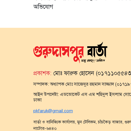
অভিযোগ
প্রকাশক:
মোঃ ফারুক হোসেন (০১৭১১০৫৫৪৩
সম্পাদক:
অধ্যাপক মোঃ সাজেদুর রহমান সাজ্জাদ (০১৭
আইন উপদেষ্টা:
এডভোকেট এস এম শহিদুল ইসলাম সোহেল,
ঢাকা
pkfaruk@gmail.com
বার্তা ও বানিজ্যিক কার্যালয়, মুন টেলিকম, চাঁচকৈড় বাজার, গুর
নাটোর-৬৪৪০