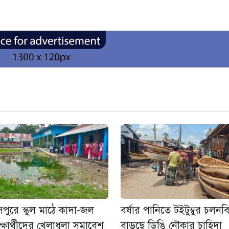
সপুরে স্কুল মাঠে কাদা-জল
বর্ষার পানিতে টইটুম্বুর চলনব
িক্ষার্থীদের খেলাধুলা সমাবেশ
বাড়ছে ডিঙি নৌকার চাহিদা