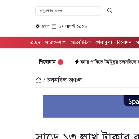
ঢাকা
০৭ আগস্ট ২০২৬
প্রচ্ছদ
সারাদেশ
আন্তর্জাতিক
খেলাধুলা
বিনোদন
ম
ুলা সমাবেশ
বর্ষার পানিতে টইটুম্বুর চলনবিলে বাড়ছে ডিঙি নৌকার চাহিদা
শিরোনাম
/ চলনবিল অঞ্চল
সাড়ে ১৩ লাখ টাকার রস