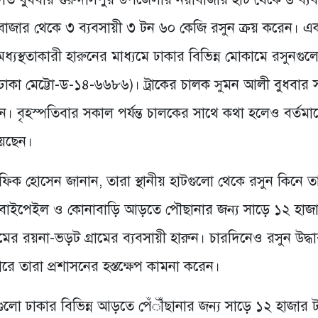
 বাজার থেকে ৩ ব্যবসায়ী ৩ টন ৬০ কেজি রসুন ক্রয় করেন। এ
মধ্যস্থতাকারী হারুনের মাধ্যমে ঢাকার বিভিন্ন মোকামে রসুনগুল
কা মেট্টো-ড-১৪-৬৬৮৬)। ট্রাকের চালক সুমন আলী বুধবার সন্
হন। বৃহস্পতিবার সকাল পর্যন্ত চালকের সাথে কথা হলেও বর্তমান
য়েছেন।
ন, রফিক হোসেন জানান, তারা স্থানীয় হাটগুলো থেকে রসুন কিনে ত
তা,বাইপেইল ও কোনাবাড়ি আড়তে পৌছানার জন্য সাড়ে ১২ হাজ
রামের রয়না-ভড়ট গ্রামের ব্যবসায়ী হারুন। চারদিনেও রসুন উদ্ধা
ধারে তারা প্রশাসনের হস্তক্ষেপ কামনা করেন।
ুনগুলো ঢাকার বিভিন্ন আড়তে পেঁৗঁছানার জন্য সাড়ে ১২ হাজার 