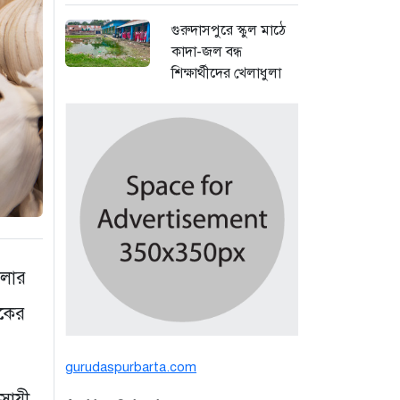
গুরুদাসপুরে স্কুল মাঠে
কাদা-জল বন্ধ
শিক্ষার্থীদের খেলাধুলা
সমাবেশ
১ দিন আগে
বর্ষার পানিতে টইটুম্বুর
চলনবিলে বাড়ছে ডিঙি
নৌকার চাহিদা
৩ দিন আগে
সিন্ডিকেটের কবজায়
েলার
পাটের বাজার, দাম
াকের
বিপর্যয়ে চাষীদের ক্ষোভ
৩ দিন আগে
gurudaspurbarta.com
শঙ্কিত জীবন-অনিরাপদ
সায়ী