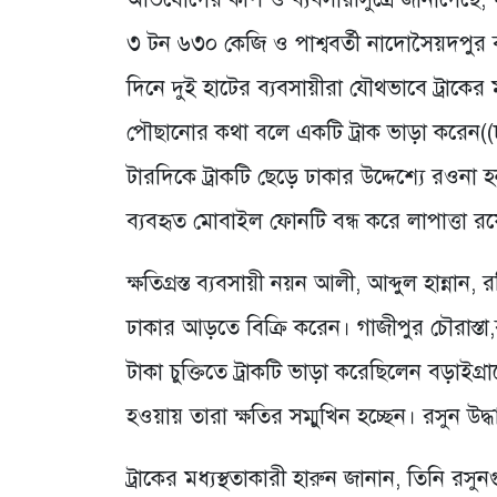
৩ টন ৬৩০ কেজি ও পাশ্ববর্তী নাদোসৈয়দপুর
দিনে দুই হাটের ব্যবসায়ীরা যৌথভাবে ট্রাকের 
পৌছানোর কথা বলে একটি ট্রাক ভাড়া করেন((ঢা
টারদিকে ট্রাকটি ছেড়ে ঢাকার উদ্দেশ্যে রওনা 
ব্যবহৃত মোবাইল ফোনটি বন্ধ করে লাপাত্তা র
ক্ষতিগ্রস্ত ব্যবসায়ী নয়ন আলী, আব্দুল হান্না
ঢাকার আড়তে বিক্রি করেন। গাজীপুর চৌরাস্
টাকা চুক্তিতে ট্রাকটি ভাড়া করেছিলেন বড়াইগ্
হওয়ায় তারা ক্ষতির সম্মুখিন হচ্ছেন। রসুন উদ্
ট্রাকের মধ্যস্থতাকারী হারুন জানান, তিনি রস