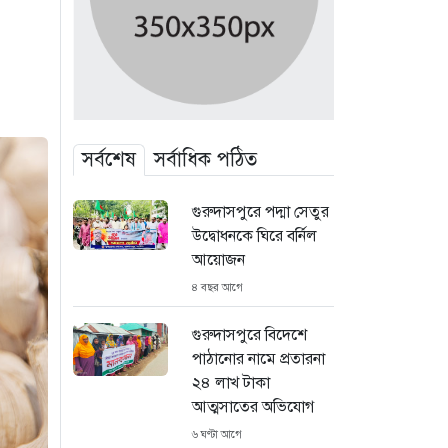
সর্বশেষ
সর্বাধিক পঠিত
গুরুদাসপুরে পদ্মা সেতুর
উদ্বোধনকে ঘিরে বর্নিল
আয়োজন
৪ বছর আগে
গুরুদাসপুরে বিদেশে
পাঠানোর নামে প্রতারনা
২৪ লাখ টাকা
আত্মসাতের অভিযোগ
৬ ঘণ্টা আগে