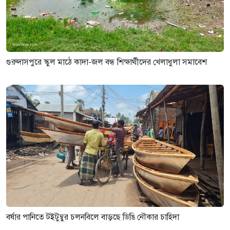
গুরুদাসপুরে স্কুল মাঠে কাদা-জল বন্ধ শিক্ষার্থীদের খেলাধুলা সমাবেশ
বর্ষার পানিতে টইটুম্বুর চলনবিলে বাড়ছে ডিঙি নৌকার চাহিদা