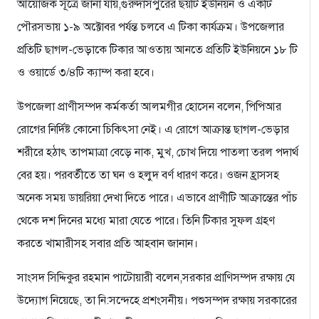
আয়োজক সূত্রে জানা যায়,গুরুদাসপুরের ছয়টি ইউনিয়ন ও একটি
পৌরসভায় ১-৯ অক্টোবর পর্যন্ত চলবে এ টিকা কার্যক্রম। উপজেলার
প্রতিটি ছাগল-ভেড়াকে টিকার আওতায় আনতে প্রতিটি ইউনিয়নে ১৮ টি
ও ওয়ার্ডে ৩/৪টি ক্যাম্প করা হবে।
উপজেলা প্রাণীসম্পদ কর্মকর্তা আলমগীর হোসেন বলেন, পিপিআর
রোগের নির্দিষ্ট কোনো চিকিৎসা নেই। এ রোগে আক্রান্ত ছাগল-ভেড়ার
শরীরে হঠাৎ তাপমাত্রা বেড়ে নাক, মুখ, চোখ দিয়ে পাতলা তরল পদার্থ
বের হয়। পরবর্তীতে তা ঘন ও হলুদ বর্ণ ধারণ করে। ওজন হ্রাসসহ
অনেক সময় ডায়রিয়া দেখা দিতে পারে। এভাবে প্রাণীটি আক্রান্তের পাঁচ
থেকে দশ দিনের মধ্যে মারা যেতে পারে। তিনি টিকার সুফল গ্রহণ
করতে খামারীসহ সবার প্রতি আহবান জানান।
সাংসদ সিদ্দিকুর রহমান পাটোয়ারী বলেন,সরকার প্রাণিসম্পদ রক্ষায় যে
উদ্যোগ নিয়েছে, তা নি:সন্দেহে প্রশংসনীয়। পশুসম্পদ রক্ষায় সরকারের