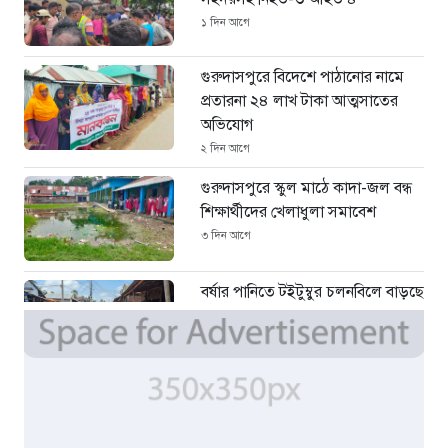
১ দিন আগে
গুরুদাসপুরে বিদেশে পাঠানোর নামে
প্রতারনা ২৪ লাখ টাকা আত্মসাতের
অভিযোগ
২ দিন আগে
গুরুদাসপুরে স্কুল মাঠে কাদা-জল বন্ধ
শিক্ষার্থীদের খেলাধুলা সমাবেশ
৩ দিন আগে
বর্ষার পানিতে টইটুম্বুর চলনবিলে বাড়ছে
ডিঙি নৌকার চাহিদা
৫ দিন আগে
সিন্ডিকেটের কবজায় পাটের বাজার,
দাম বিপর্যয়ে চাষীদের ক্ষোভ
৫ দিন আগে