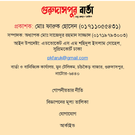
প্রকাশক:
মোঃ ফারুক হোসেন (০১৭১১০৫৫৪৩১)
সম্পাদক:
অধ্যাপক মোঃ সাজেদুর রহমান সাজ্জাদ (০১৭১৯৭৯৩০০৩)
আইন উপদেষ্টা:
এডভোকেট এস এম শহিদুল ইসলাম সোহেল,
সুপ্রিমকোর্ট ঢাকা
pkfaruk@gmail.com
বার্তা ও বানিজ্যিক কার্যালয়, মুন টেলিকম, চাঁচকৈড় বাজার, গুরুদাসপুর,
নাটোর-৬৪৪০
গোপনীয়তার নীতি
বিজ্ঞাপনের মূল্য তালিকা
যোগাযোগ
আর্কাইভ