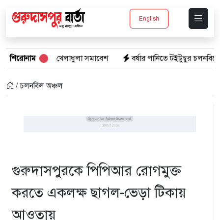
English
থীদের খেলাধুলা সমাবেশ
শিরোনাম
বর্ষার পানিতে টইটুম্বুর চলনবিলে বাড়ছে ডিঙি ন
/ চলনবিল অঞ্চল
গুরুদাসপুরকে পিপিআর রোগমুক্ত
করতে একলক্ষ ছাগল-ভেড়া টিকায়
আওতায়