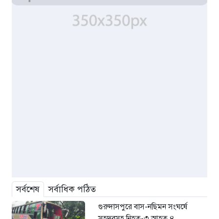
সর্বশেষ
সর্বাধিক পঠিত
গুরুদাসপুরে বাস-নছিমন সংঘর্ষে
সহদরসহ নিহত-৩ আহত ৪