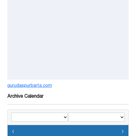
শঙ্কিত জীবন-অনিরাপদ ব্যবসা প্রতিষ্ঠান
নিরাপত্তা চেয়ে ব্যবসায়ীর সংবাদ
সম্মেলন
১ সপ্তাহ আগে
বর্ষার পানিতে টইটুম্বুর চলনবিলাঞ্চলে
বাড়ছে ডিঙি নৌকার চাহিদা
১ সপ্তাহ আগে
গুরুদাসপুরে সাত ইঞ্চি জমির দাবীতে
gurudaspurbarta.com
দুই মামলা-হয়রানীর অভিযোগ
Archive Calendar
২ সপ্তাহ আগে
তথ্যবিভ্রাট সংবাদের প্রতিবাদে
ডা.জাহেদুলের সংবাদ সম্মেলন
‹
›