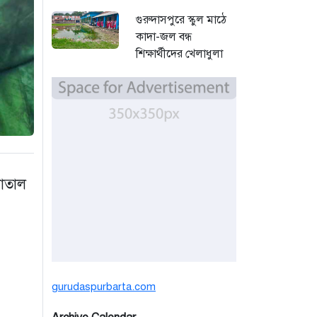
গুরুদাসপুরে স্কুল মাঠে
কাদা-জল বন্ধ
শিক্ষার্থীদের খেলাধুলা
সমাবেশ
৩ দিন আগে
বর্ষার পানিতে টইটুম্বুর
চলনবিলে বাড়ছে ডিঙি
নৌকার চাহিদা
৫ দিন আগে
পাতাল
সিন্ডিকেটের কবজায়
পাটের বাজার, দাম
বিপর্যয়ে চাষীদের ক্ষোভ
৫ দিন আগে
gurudaspurbarta.com
শঙ্কিত জীবন-অনিরাপদ
ব্যবসা প্রতিষ্ঠান নিরাপত্তা