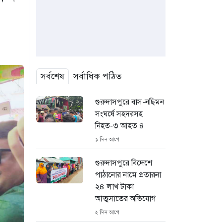
সর্বশেষ
সর্বাধিক পঠিত
গুরুদাসপুরে বাস-নছিমন
সংঘর্ষে সহদরসহ
নিহত-৩ আহত ৪
১ দিন আগে
গুরুদাসপুরে বিদেশে
পাঠানোর নামে প্রতারনা
২৪ লাখ টাকা
আত্মসাতের অভিযোগ
২ দিন আগে