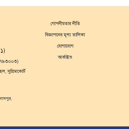
গোপনীয়তার নীতি
বিজ্ঞাপনের মূল্য তালিকা
যোগাযোগ
১)
আর্কাইভ
১৯৭৯৩০০৩)
 সুপ্রিমকোর্ট
ুদাসপুর,