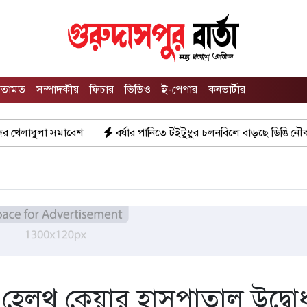
তামত
সম্পাদকীয়
ফিচার
ভিডিও
ই-পেপার
কনভার্টার
বর্ষার পানিতে টইটুম্বুর চলনবিলে বাড়ছে ডিঙি নৌকার চাহিদা
সিন
 হেলথ কেয়ার হাসপাতাল উদ্বো