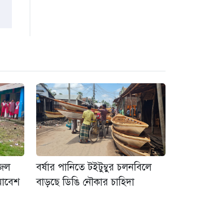
৩ সপ্তাহ আগে
গুরুদাসপুরে দুর্নীতি
প্রতিরোধ বিষয়ক বিতর্ক
প্রতিযোগিতা অনুষ্ঠিত
৩ সপ্তাহ আগে
-জল
বর্ষার পানিতে টইটুম্বুর চলনবিলে
সমাবেশ
বাড়ছে ডিঙি নৌকার চাহিদা