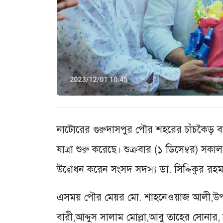
নাটোরের গুরুদাসপুর পৌর শহরের চাঁচকৈড় 
যাত্রা শুরু করেছে। শুক্রবার (১ ডিসেম্বর) সক
উদ্বোধন করেন সংসদ সদস্য ডা. সিদ্দিকুর রহ
এসময় পৌর মেয়র মো. শাহনেওয়াজ আলী,উপজ
বারী,আব্দুস সালাম মোল্লা,আবু তাহের সোনার