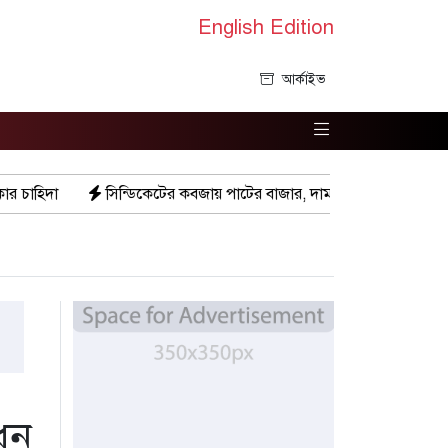
English Edition
আর্কাইভ
্ডিকেটের কবজায় পাটের বাজার, দাম বিপর্যয়ে চাষীদের ক্ষোভ
শঙ্কিত জী
ধন