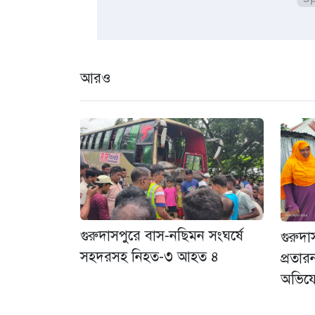
আরও
গুরুদাসপুরে বাস-নছিমন সংঘর্ষে
গুরুদ
সহদরসহ নিহত-৩ আহত ৪
প্রতা
অভিয