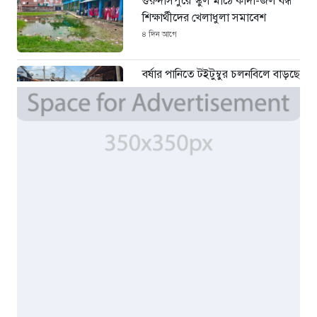
গুরুদাসপুরে স্কুল মাঠে কাদা-জল বন্ধ
শিক্ষার্থীদের খেলাধুলা সমাবেশ
৪ দিন আগে
বর্ষার পানিতে টইটুম্বুর চলনবিলে বাড়ছে
ডিঙি নৌকার চাহিদা
৬ দিন আগে
সিন্ডিকেটের কবজায় পাটের বাজার,
দাম বিপর্যয়ে চাষীদের ক্ষোভ
৬ দিন আগে
শঙ্কিত জীবন-অনিরাপদ ব্যবসা প্রতিষ্ঠান
নিরাপত্তা চেয়ে ব্যবসায়ীর সংবাদ
সম্মেলন
১ সপ্তাহ আগে
বর্ষার পানিতে টইটুম্বুর চলনবিলাঞ্চলে