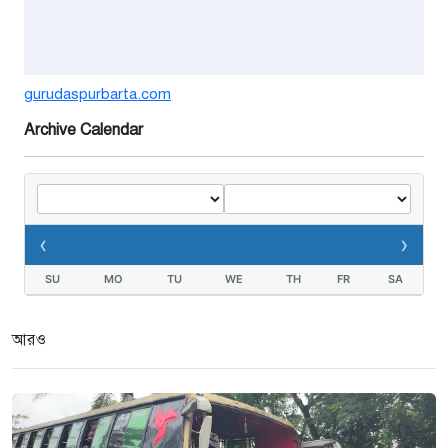
বাড়ছে ডিঙি নৌকার চাহিদা
২ সপ্তাহ আগে
গুরুদাসপুরে সাত ইঞ্চি জমির দাবীতে
gurudaspurbarta.com
দুই মামলা-হয়রানীর অভিযোগ
Archive Calendar
২ সপ্তাহ আগে
তথ্যবিভ্রাট সংবাদের প্রতিবাদে
ডা.জাহেদুলের সংবাদ সম্মেলন
‹
›
৩ সপ্তাহ আগে
SU
MO
TU
WE
TH
FR
SA
গুরুদাসপুরে দুর্নীতি প্রতিরোধ বিষয়ক
বিতর্ক প্রতিযোগিতা অনুষ্ঠিত
আরও
৩ সপ্তাহ আগে