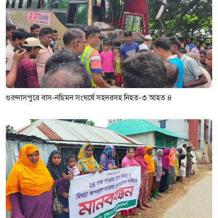
গুরুদাসপুরে বাস-নছিমন সংঘর্ষে সহদরসহ নিহত-৩ আহত ৪