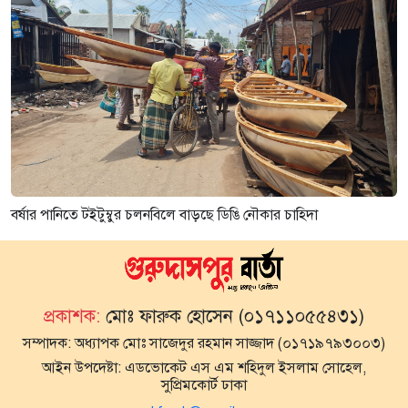
বর্ষার পানিতে টইটুম্বুর চলনবিলে বাড়ছে ডিঙি নৌকার চাহিদা
প্রকাশক:
মোঃ ফারুক হোসেন (০১৭১১০৫৫৪৩১)
সম্পাদক:
অধ্যাপক মোঃ সাজেদুর রহমান সাজ্জাদ (০১৭১৯৭৯৩০০৩)
আইন উপদেষ্টা:
এডভোকেট এস এম শহিদুল ইসলাম সোহেল,
সুপ্রিমকোর্ট ঢাকা