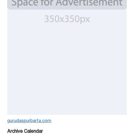
৫ দিন আগে
সিন্ডিকেটের কবজায় পাটের বাজার,
দাম বিপর্যয়ে চাষীদের ক্ষোভ
৫ দিন আগে
শঙ্কিত জীবন-অনিরাপদ ব্যবসা প্রতিষ্ঠান
নিরাপত্তা চেয়ে ব্যবসায়ীর সংবাদ
সম্মেলন
৭ দিন আগে
বর্ষার পানিতে টইটুম্বুর চলনবিলাঞ্চলে
বাড়ছে ডিঙি নৌকার চাহিদা
১ সপ্তাহ আগে
গুরুদাসপুরে সাত ইঞ্চি জমির দাবীতে
gurudaspurbarta.com
দুই মামলা-হয়রানীর অভিযোগ
Archive Calendar
২ সপ্তাহ আগে