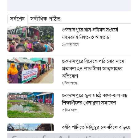
সর্বশেষ
সর্বাধিক পঠিত
গুরুদাসপুরে বাস-নছিমন সংঘর্ষে
সহদরসহ নিহত-৩ আহত ৪
১৯ ঘণ্টা আগে
গুরুদাসপুরে বিদেশে পাঠানোর নামে
প্রতারনা ২৪ লাখ টাকা আত্মসাতের
অভিযোগ
২ দিন আগে
গুরুদাসপুরে স্কুল মাঠে কাদা-জল বন্ধ
শিক্ষার্থীদের খেলাধুলা সমাবেশ
৩ দিন আগে
বর্ষার পানিতে টইটুম্বুর চলনবিলে বাড়ছে
ডিঙি নৌকার চাহিদা