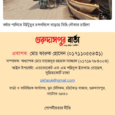
বর্ষার পানিতে টইটুম্বুর চলনবিলে বাড়ছে ডিঙি নৌকার চাহিদা
প্রকাশক:
মোঃ ফারুক হোসেন (০১৭১১০৫৫৪৩১)
সম্পাদক:
অধ্যাপক মোঃ সাজেদুর রহমান সাজ্জাদ (০১৭১৯৭৯৩০০৩)
আইন উপদেষ্টা:
এডভোকেট এস এম শহিদুল ইসলাম সোহেল,
সুপ্রিমকোর্ট ঢাকা
pkfaruk@gmail.com
বার্তা ও বানিজ্যিক কার্যালয়, মুন টেলিকম, চাঁচকৈড় বাজার, গুরুদাসপুর,
নাটোর-৬৪৪০
গোপনীয়তার নীতি