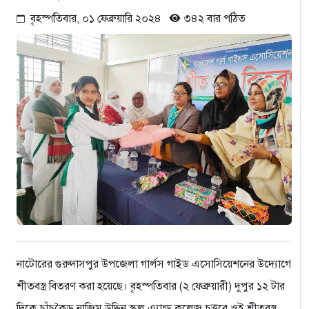
বৃহস্পতিবার, ০১ ফেব্রুয়ারি ২০২৪
৩৪২ বার পঠিত
নাটোরের গুরুদাসপুর উপজেলা গার্লস গাইড এসোসিয়েশনের উদ্যোগে
শীতবস্ত্র বিতরণ করা হয়েছে। বৃহস্পতিবার (২ ফেব্রুয়ারী) দুপুর ১২ টার
দিকে চাঁচকৈড় নাজিম উদ্দিন স্কুল এ্যান্ড কলেজ চত্ত্বরে ওই শীতবস্ত্র