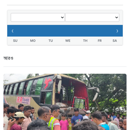
তথ্যবিভ্রাট সংবাদের প্রতিবাদে
ডা.জাহেদুলের সংবাদ সম্মেলন
‹
›
৩ সপ্তাহ আগে
SU
MO
TU
WE
TH
FR
SA
গুরুদাসপুরে দুর্নীতি প্রতিরোধ বিষয়ক
বিতর্ক প্রতিযোগিতা অনুষ্ঠিত
আরও
৩ সপ্তাহ আগে