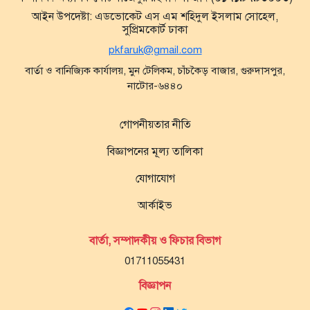
আইন উপদেষ্টা:
এডভোকেট এস এম শহিদুল ইসলাম সোহেল,
সুপ্রিমকোর্ট ঢাকা
pkfaruk@gmail.com
বার্তা ও বানিজ্যিক কার্যালয়, মুন টেলিকম, চাঁচকৈড় বাজার, গুরুদাসপুর,
নাটোর-৬৪৪০
গোপনীয়তার নীতি
বিজ্ঞাপনের মূল্য তালিকা
যোগাযোগ
আর্কাইভ
বার্তা, সম্পাদকীয় ও ফিচার বিভাগ
01711055431
বিজ্ঞাপন