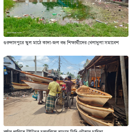
গুরুদাসপুরে স্কুল মাঠে কাদা-জল বন্ধ শিক্ষার্থীদের খেলাধুলা সমাবেশ
বর্ষার পানিতে টইটুম্বুর চলনবিলে বাড়ছে ডিঙি নৌকার চাহিদা