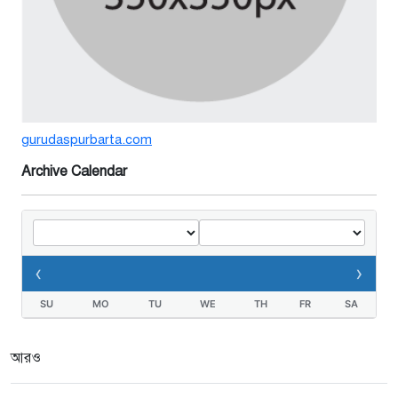
বর্ষার পানিতে টইটুম্বুর চলনবিলাঞ্চলে
বাড়ছে ডিঙি নৌকার চাহিদা
১ সপ্তাহ আগে
গুরুদাসপুরে সাত ইঞ্চি জমির দাবীতে
gurudaspurbarta.com
দুই মামলা-হয়রানীর অভিযোগ
২ সপ্তাহ আগে
Archive Calendar
তথ্যবিভ্রাট সংবাদের প্রতিবাদে
ডা.জাহেদুলের সংবাদ সম্মেলন
‹
›
২ সপ্তাহ আগে
SU
MO
TU
WE
TH
FR
SA
গুরুদাসপুরে দুর্নীতি প্রতিরোধ বিষয়ক
বিতর্ক প্রতিযোগিতা অনুষ্ঠিত
আরও
২ সপ্তাহ আগে