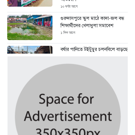
১০ ঘণ্টা আগে
গুরুদাসপুরে স্কুল মাঠে কাদা-জল বন্ধ
শিক্ষার্থীদের খেলাধুলা সমাবেশ
১ দিন আগে
বর্ষার পানিতে টইটুম্বুর চলনবিলে বাড়ছে
ডিঙি নৌকার চাহিদা
৪ দিন আগে
সিন্ডিকেটের কবজায় পাটের বাজার,
দাম বিপর্যয়ে চাষীদের ক্ষোভ
৪ দিন আগে
শঙ্কিত জীবন-অনিরাপদ ব্যবসা প্রতিষ্ঠান
নিরাপত্তা চেয়ে ব্যবসায়ীর সংবাদ
সম্মেলন
৫ দিন আগে