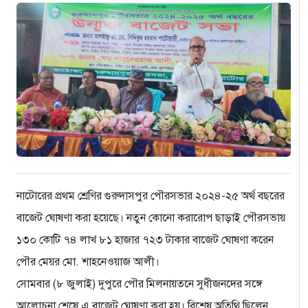
নাটোরের প্রথম শ্রেণির গুরুদাসপুর পৌরসভার ২০২৪-২৫ অর্থ বছরের
বাজেট ঘোষণা করা হয়েছে। নতুন কোনো করারোপ ছাড়াই পৌরসভায়
১৩০ কোটি ৭৪ লাখ ৮১ হাজার ৭২৩ টাকার বাজেট ঘোষণা করেন
পৌর মেয়র মো. শাহনেওয়াজ আলী।
সোমবার (৮ জুলাই) দুপুরে পৌর মিলনায়তনে সুধীজনদের সঙ্গে
আলোচনা শেষে এ বাজেট ঘোষণা করা হয়। বিশেষ অতিথি ছিলেন