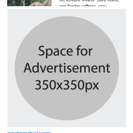
দাম বিপর্যয়ে চাষীদের ক্ষোভ
২ দিন আগে
শঙ্কিত জীবন-অনিরাপদ ব্যবসা প্রতিষ্ঠান
নিরাপত্তা চেয়ে ব্যবসায়ীর সংবাদ
সম্মেলন
৪ দিন আগে
বর্ষার পানিতে টইটুম্বুর চলনবিলাঞ্চলে
বাড়ছে ডিঙি নৌকার চাহিদা
১ সপ্তাহ আগে
গুরুদাসপুরে সাত ইঞ্চি জমির দাবীতে
দুই মামলা-হয়রানীর অভিযোগ
২ সপ্তাহ আগে