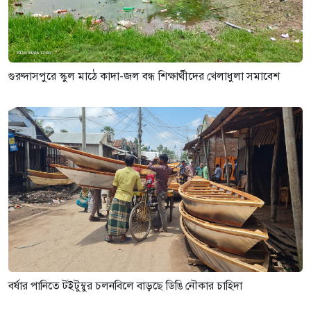
গুরুদাসপুরে স্কুল মাঠে কাদা-জল বন্ধ শিক্ষার্থীদের খেলাধুলা সমাবেশ
বর্ষার পানিতে টইটুম্বুর চলনবিলে বাড়ছে ডিঙি নৌকার চাহিদা