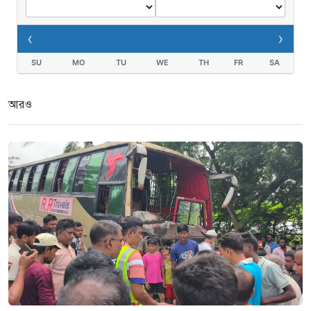
তথ্যবিভ্রাট সংবাদের প্রতিবাদে
ডা.জাহেদুলের সংবাদ সম্মেলন
‹
›
২ সপ্তাহ আগে
SU
MO
TU
WE
TH
FR
SA
গুরুদাসপুরে দুর্নীতি প্রতিরোধ বিষয়ক
বিতর্ক প্রতিযোগিতা অনুষ্ঠিত
আরও
৩ সপ্তাহ আগে