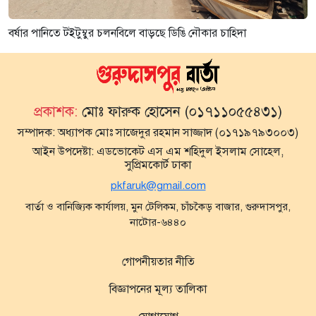
বর্ষার পানিতে টইটুম্বুর চলনবিলে বাড়ছে ডিঙি নৌকার চাহিদা
প্রকাশক:
মোঃ ফারুক হোসেন (০১৭১১০৫৫৪৩১)
সম্পাদক:
অধ্যাপক মোঃ সাজেদুর রহমান সাজ্জাদ (০১৭১৯৭৯৩০০৩)
আইন উপদেষ্টা:
এডভোকেট এস এম শহিদুল ইসলাম সোহেল,
সুপ্রিমকোর্ট ঢাকা
pkfaruk@gmail.com
বার্তা ও বানিজ্যিক কার্যালয়, মুন টেলিকম, চাঁচকৈড় বাজার, গুরুদাসপুর,
নাটোর-৬৪৪০
গোপনীয়তার নীতি
বিজ্ঞাপনের মূল্য তালিকা