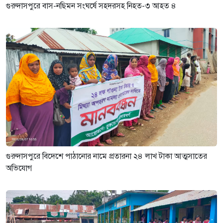
গুরুদাসপুরে বাস-নছিমন সংঘর্ষে সহদরসহ নিহত-৩ আহত ৪
গুরুদাসপুরে বিদেশে পাঠানোর নামে প্রতারনা ২৪ লাখ টাকা আত্মসাতের
অভিযোগ