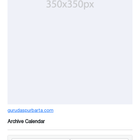
সিন্ডিকেটের কবজায় পাটের বাজার,
দাম বিপর্যয়ে চাষীদের ক্ষোভ
৪ দিন আগে
শঙ্কিত জীবন-অনিরাপদ ব্যবসা প্রতিষ্ঠান
নিরাপত্তা চেয়ে ব্যবসায়ীর সংবাদ
সম্মেলন
৬ দিন আগে
বর্ষার পানিতে টইটুম্বুর চলনবিলাঞ্চলে
বাড়ছে ডিঙি নৌকার চাহিদা
১ সপ্তাহ আগে
গুরুদাসপুরে সাত ইঞ্চি জমির দাবীতে
gurudaspurbarta.com
দুই মামলা-হয়রানীর অভিযোগ
Archive Calendar
২ সপ্তাহ আগে