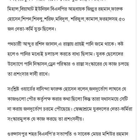
মিহাল,বিয়াঘাট ইউনিয়ন বিএনপির আহবায়ক জিল্লুর রহমান,ফারুক
হোসেন,শিপন,শিবলু,শরিফ,মবিদুল, শরিফুল,কামাল,ফরহাদসহ ৫০
জন নেতা-কর্মি যুক্ত ছিলেন।
পথচারী আব্দুর রশিদ জানান,এ রাস্তায় প্রায়ই পানি জমে থাকে। কষ্ট
হলেও পানির মধ্যেই চলাচল করতে বাধ্য ছিলাম। যুবক ছেলেদের
উদ্যোগে পানি নিস্কাসন,ড্রেন পরিস্কার ও রাস্তা সংস্কারের যে কাজ চলছে
তা প্রশংসার দাবী রাখে।
সংশ্লিষ্ট ওয়ার্ডের বাসিন্দা ফারুক হোসেন বলেন,জনদুর্ভোগ লাঘবে যে
কাজগুলো পৌর কর্তৃপক্ষ করার কথা ছিলো কিন্ত তারা যথাসময়ে সেটি
না করায় জনদুর্ভোগ চরমে পৌছেছে। স্বেচ্ছাশ্রমে যুবদলের নেতা-কর্মিরা
সংস্কারমুলক যে কাজ করছে তা প্রশংসনীয়।
গুরুদাসপুর শহর বিএনপি’র সভাপতি ও সাবেক মেয়র মশিউর রহমান