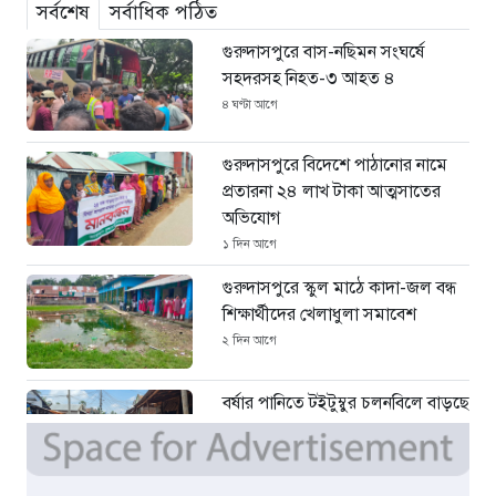
সর্বশেষ
সর্বাধিক পঠিত
গুরুদাসপুরে বাস-নছিমন সংঘর্ষে
সহদরসহ নিহত-৩ আহত ৪
৪ ঘণ্টা আগে
গুরুদাসপুরে বিদেশে পাঠানোর নামে
প্রতারনা ২৪ লাখ টাকা আত্মসাতের
অভিযোগ
১ দিন আগে
গুরুদাসপুরে স্কুল মাঠে কাদা-জল বন্ধ
শিক্ষার্থীদের খেলাধুলা সমাবেশ
২ দিন আগে
বর্ষার পানিতে টইটুম্বুর চলনবিলে বাড়ছে
ডিঙি নৌকার চাহিদা
৪ দিন আগে