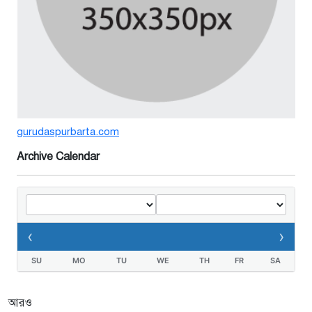
সম্মেলন
৫ দিন আগে
বর্ষার পানিতে টইটুম্বুর চলনবিলাঞ্চলে
বাড়ছে ডিঙি নৌকার চাহিদা
১ সপ্তাহ আগে
গুরুদাসপুরে সাত ইঞ্চি জমির দাবীতে
gurudaspurbarta.com
দুই মামলা-হয়রানীর অভিযোগ
২ সপ্তাহ আগে
Archive Calendar
তথ্যবিভ্রাট সংবাদের প্রতিবাদে
ডা.জাহেদুলের সংবাদ সম্মেলন
‹
›
২ সপ্তাহ আগে
SU
MO
TU
WE
TH
FR
SA
গুরুদাসপুরে দুর্নীতি প্রতিরোধ বিষয়ক
বিতর্ক প্রতিযোগিতা অনুষ্ঠিত
আরও
২ সপ্তাহ আগে