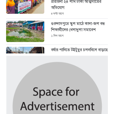
প্রতারনা ২৪ লাখ টাকা আত্মসাতের
অভিযোগ
৪ ঘণ্টা আগে
গুরুদাসপুরে স্কুল মাঠে কাদা-জল বন্ধ
শিক্ষার্থীদের খেলাধুলা সমাবেশ
১ দিন আগে
বর্ষার পানিতে টইটুম্বুর চলনবিলে বাড়ছে
ডিঙি নৌকার চাহিদা
৩ দিন আগে
সিন্ডিকেটের কবজায় পাটের বাজার,
দাম বিপর্যয়ে চাষীদের ক্ষোভ
৩ দিন আগে
শঙ্কিত জীবন-অনিরাপদ ব্যবসা প্রতিষ্ঠান
নিরাপত্তা চেয়ে ব্যবসায়ীর সংবাদ