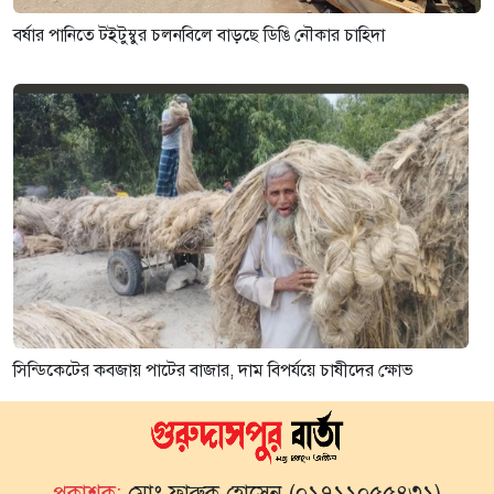
বর্ষার পানিতে টইটুম্বুর চলনবিলে বাড়ছে ডিঙি নৌকার চাহিদা
সিন্ডিকেটের কবজায় পাটের বাজার, দাম বিপর্যয়ে চাষীদের ক্ষোভ
প্রকাশক:
মোঃ ফারুক হোসেন (০১৭১১০৫৫৪৩১)