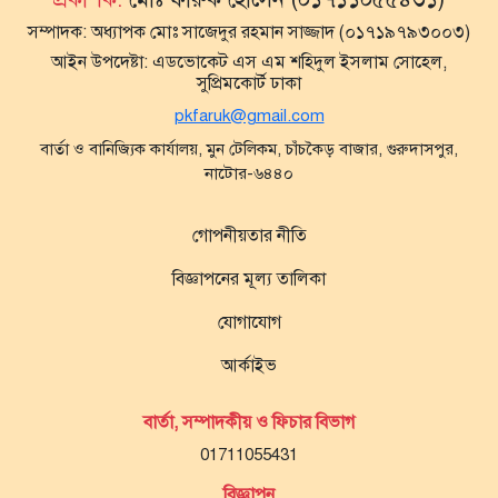
সম্পাদক:
অধ্যাপক মোঃ সাজেদুর রহমান সাজ্জাদ (০১৭১৯৭৯৩০০৩)
আইন উপদেষ্টা:
এডভোকেট এস এম শহিদুল ইসলাম সোহেল,
সুপ্রিমকোর্ট ঢাকা
pkfaruk@gmail.com
বার্তা ও বানিজ্যিক কার্যালয়, মুন টেলিকম, চাঁচকৈড় বাজার, গুরুদাসপুর,
নাটোর-৬৪৪০
গোপনীয়তার নীতি
বিজ্ঞাপনের মূল্য তালিকা
যোগাযোগ
আর্কাইভ
বার্তা, সম্পাদকীয় ও ফিচার বিভাগ
01711055431
বিজ্ঞাপন