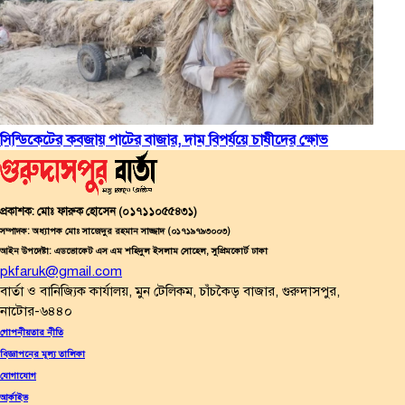
সিন্ডিকেটের কবজায় পাটের বাজার, দাম বিপর্যয়ে চাষীদের ক্ষোভ
প্রকাশক:
মোঃ ফারুক হোসেন (০১৭১১০৫৫৪৩১)
সম্পাদক:
অধ্যাপক মোঃ সাজেদুর রহমান সাজ্জাদ (০১৭১৯৭৯৩০০৩)
আইন উপদেষ্টা:
এডভোকেট এস এম শহিদুল ইসলাম সোহেল, সুপ্রিমকোর্ট ঢাকা
pkfaruk@gmail.com
বার্তা ও বানিজ্যিক কার্যালয়, মুন টেলিকম, চাঁচকৈড় বাজার, গুরুদাসপুর,
নাটোর-৬৪৪০
গোপনীয়তার নীতি
বিজ্ঞাপনের মূল্য তালিকা
যোগাযোগ
আর্কাইভ