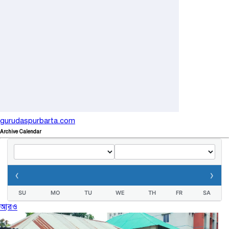
বর্ষার পানিতে টইটুম্বুর চলনবিলাঞ্চলে বাড়ছে ডিঙি নৌকার চাহিদা
১ সপ্তাহ আগে
গুরুদাসপুরে পদ্মা সেতুর উদ্বোধনকে ঘিরে বর্নিল আয়োজন
৬১৭ বার পঠিত
গুরুদাসপুরে সাত ইঞ্চি জমির দাবীতে দুই মামলা-হয়রানীর অভিযোগ
২ সপ্তাহ আগে
gurudaspurbarta.com
Archive Calendar
তথ্যবিভ্রাট সংবাদের প্রতিবাদে ডা.জাহেদুলের সংবাদ সম্মেলন
২ সপ্তাহ আগে
‹
›
SU
MO
TU
WE
TH
FR
SA
আরও
গুরুদাসপুরে দুর্নীতি প্রতিরোধ বিষয়ক বিতর্ক প্রতিযোগিতা অনুষ্ঠিত
৩ সপ্তাহ আগে