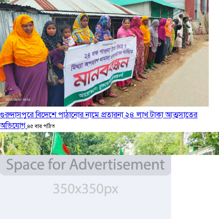
বর্ষার পানিতে টইটুম্বুর চলনবিলে বাড়ছে ডিঙি নৌকার চাহিদা
৪ দিন আগে
সিন্ডিকেটের কবজায় পাটের বাজার, দাম বিপর্যয়ে চাষীদের ক্ষোভ
৪ দিন আগে
গুরুদাসপুরে বিদেশে পাঠানোর নামে প্রতারনা ২৪ লাখ টাকা আত্মসাতের
অভিযোগ
৪৫ বার পঠিত
শঙ্কিত জীবন-অনিরাপদ ব্যবসা প্রতিষ্ঠান নিরাপত্তা চেয়ে ব্যবসায়ীর সংবাদ
সম্মেলন
৬ দিন আগে