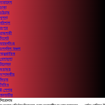
সারাদেশ
ঢাকা
চট্টগ্রাম
খুলনা
বরিশাল
রংপুর
রাজশাহী
সিলেট
ময়মনসিংহ
চলনবিল অঞ্চল
আন্তর্জাতিক
খেলাধুলা
বিনোদন
মতামত
সম্পাদকীয়
ফিচার
ভিডিও
ই-পেপার
কনভার্টার
শিরোনাম