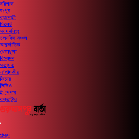
বরিশাল
রংপুর
রাজশাহী
সিলেট
ময়মনসিংহ
চলনবিল অঞ্চল
আন্তর্জাতিক
খেলাধুলা
বিনোদন
মতামত
সম্পাদকীয়
ফিচার
ভিডিও
ই-পেপার
কনভার্টার
প্রচ্ছদ