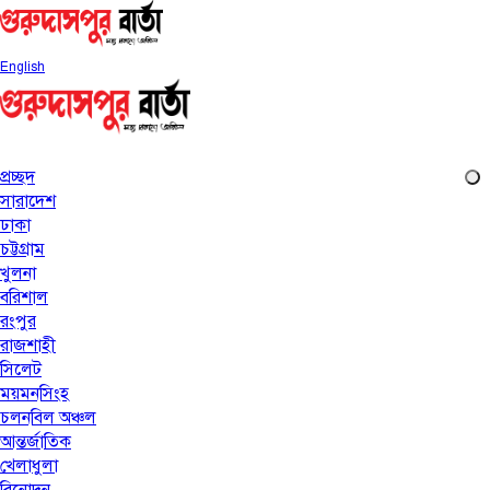
English
প্রচ্ছদ
সারাদেশ
ঢাকা
চট্টগ্রাম
খুলনা
বরিশাল
রংপুর
রাজশাহী
সিলেট
ময়মনসিংহ
চলনবিল অঞ্চল
আন্তর্জাতিক
খেলাধুলা
বিনোদন