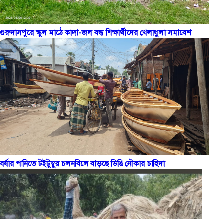
গুরুদাসপুরে স্কুল মাঠে কাদা-জল বন্ধ শিক্ষার্থীদের খেলাধুলা সমাবেশ
বর্ষার পানিতে টইটুম্বুর চলনবিলে বাড়ছে ডিঙি নৌকার চাহিদা